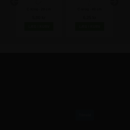
0 m
C-krog - 20 cm
C-krog - 40 cm
Forlæ
5,00 kr
6,25 kr
TILMELD VORES NYHEDSBREV