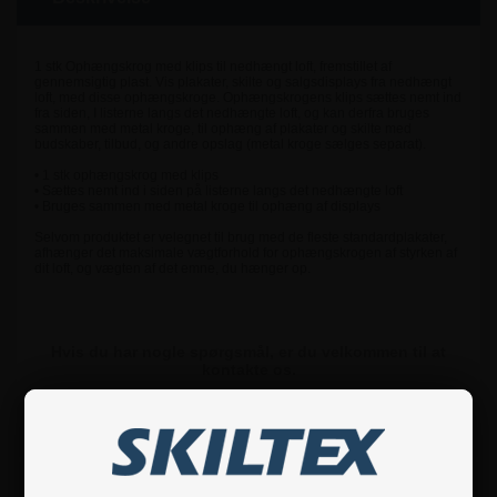
1 stk Ophængskrog med klips til nedhængt loft, fremstillet af
gennemsigtig plast. Vis plakater, skilte og salgsdisplays fra nedhængt
loft, med disse ophængskroge. Ophængskrogens klips sættes nemt ind
fra siden, I listerne langs det nedhængte loft, og kan derfra bruges
sammen med metal kroge, til ophæng af plakater og skilte med
budskaber, tilbud, og andre opslag (metal kroge sælges separat).
• 1 stk ophængskrog med klips
• Sættes nemt ind i siden på listerne langs det nedhængte loft
• Bruges sammen med metal kroge til ophæng af displays
Selvom produktet er velegnet til brug med de fleste standardplakater,
afhænger det maksimale vægtforhold for ophængskrogen af styrken af
dit loft, og vægten af det emne, du hænger op.
Hvis du har nogle spørgsmål, er du velkommen til at
kontakte os.
Specifikationer
Sikkerhedsinstruktioner