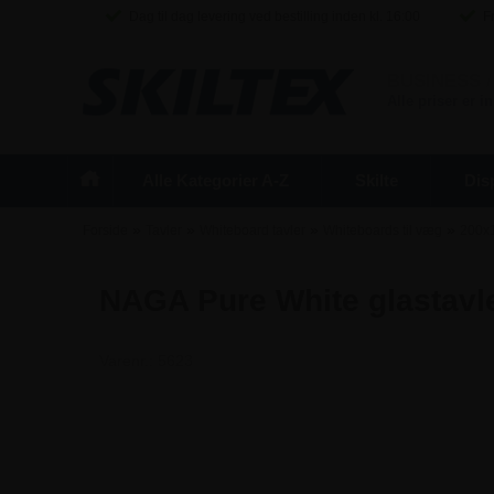
Dag til dag levering ved bestilling inden kl. 16:00
Fr
BUSINESS
/
Alle priser er 
Alle Kategorier A-Z
Skilte
Dis
»
»
»
»
Forside
Tavler
Whiteboard tavler
Whiteboards til væg
200x
NAGA Pure White glastavl
Varenr.:
5623