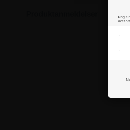
Produktanmeldelser
Nogle br
accepte
Nø