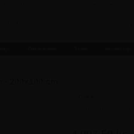
agt kun
45,00
kr / Fri fragt ved køb over
1.000,00
kr
Ubegrænset returret
PRIVAT
inkl. moms
plays
Plakatrammer
Tavler
Messeudstyr
100 cm Whiteboards
e - 200x100 cm
Format
120x90 cm
150x12