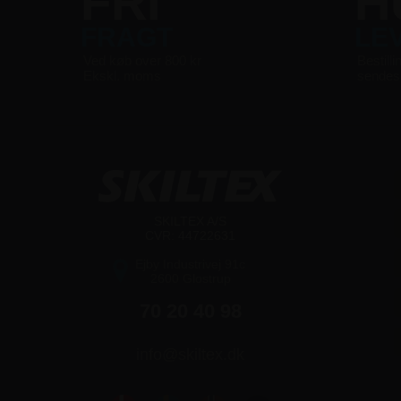
FRI
H
FRAGT
LE
Ved køb over 800 kr
Bestilli
Ekskl. moms
sende
SKILTEX A/S
CVR: 44722631
Ejby Industrivej 91c
2600 Glostrup
70 20 40 98
info@skiltex.dk