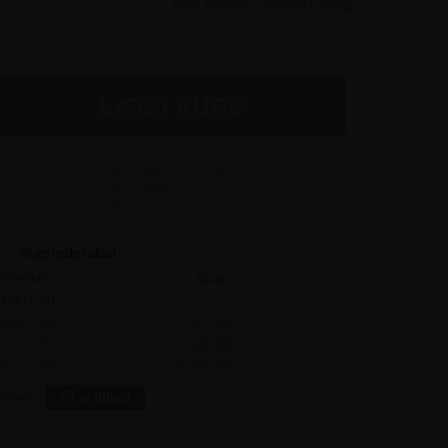
Inkl. moms -
vis ekskl. moms
Fragtfri Levering
Prisgaranti
Hurtig levering
Mængderabat
Pris/stk:
Spar:
4.997,50
-
4.872,50
375,00
4.747,50
1.500,00
4.622,50
3.375,00
lere?
Få et tilbud