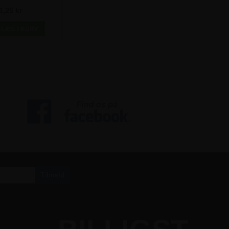
astavler
1,25 kr