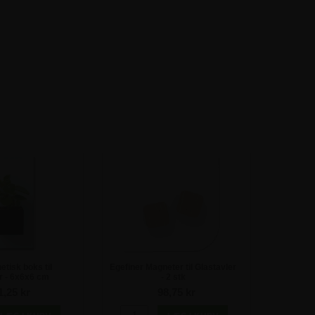
tisk boks til
Egefiner Magneter til Glastavler
r - 6x6x6 cm
- 2 stk
1,25 kr
98,75 kr