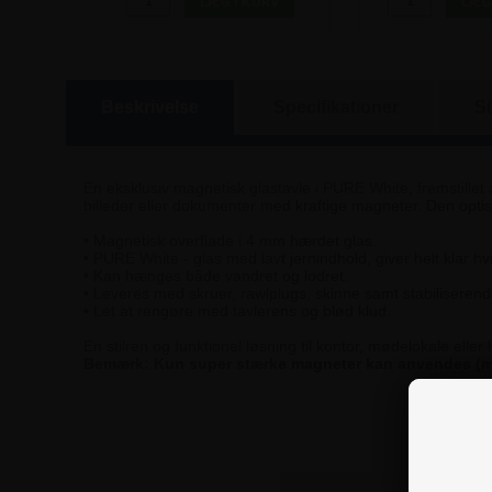
Beskrivelse
Specifikationer
S
En eksklusiv magnetisk glastavle i PURE White, fremstillet
billeder eller dokumenter med kraftige magneter. Den opti
• Magnetisk overflade i 4 mm hærdet glas.
• PURE White - glas med lavt jernindhold, giver helt klar hvi
• Kan hænges både vandret og lodret.
• Leveres med skruer, rawlplugs, skinne samt stabilisere
• Let at rengøre med tavlerens og blød klud.
En stilren og funktionel løsning til kontor, mødelokale ell
Bemærk: Kun super stærke magneter kan anvendes (me