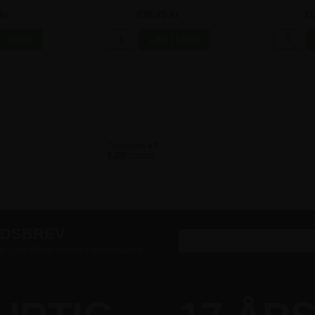
- 4 stk
gl
kr
436,25 kr
11
EDSBREV
er gode tilbud direkte i din indbakke