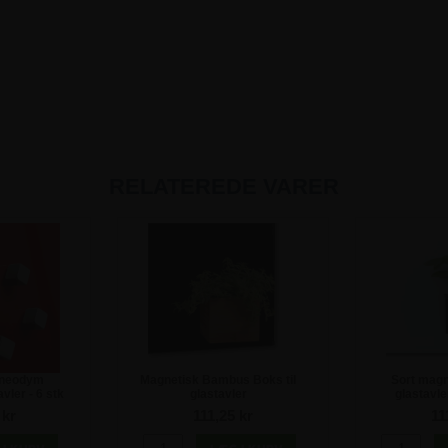
RELATEREDE VARER
 neodym
Magnetisk Bambus Boks til
Sort magne
vler - 6 stk
glastavler
glastavle
 kr
111,25 kr
11