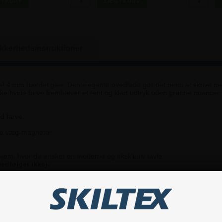
ikkerhedsinstruktioner
 af 4 mm hærdet glas. Den elegante overflade gør det nemt at skrive me
ske hvide farve fremhæver et rent og klart udtryk uden grønne nuancer.
d farve.
nde væg-magneter.
er hjem, hvor du ønsker en moderne og eksklusiv tavle.
dfølger ikke).
Hvis du har nogle spørgsmål, er du velkommen til at kontakte os.