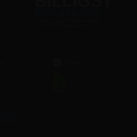
S
BILLIGST
MED GARANTI
Finder du varen billigere et andet
sted, slår vi prisen med 5%
YouTube
ing
ct
et
r
r