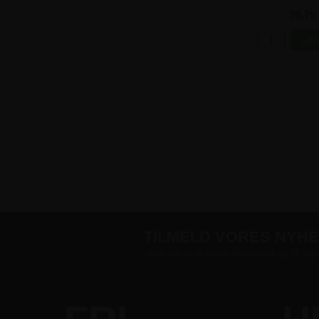
Glastavler 
98,75 
TILMELD VORES NYH
Skriv dig op til vores tilbudsmail og få sup