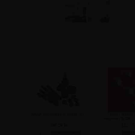
NAGA Startpakke til glastavler
Super stærke
magneter til Glasta
436,25 kr
123,75