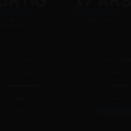
URTIG
17 ÅR
VERING
ERFARING
nger inden kl. 16
Din garanti for kvalitet
s samme dag
og ekspertise
Om os
Fragt og lever
Kontakt
Click & Colle
Handelsbetingelser
Fortrydelsesr
Miljøbidrag
Anmeldelse
EAN Kunder
Upload File