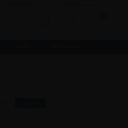
Fremragende 4,7 - 9.000+ anmeldelser
0
0,00
Log ind
Kontakt
Kontor +
Flere produkter
0 cm
200x100 cm