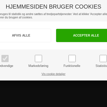
HJEMMESIDEN BRUGER COOKIES
uges til statistik og andre sættes af tredjepartstjenester. Ved at klikke 'Accepter alle
rer du brugen af cookies.
Jeg handler som
PRIVAT
BUSINESS
priser inkl. moms
priser ekskl. moms
dvendige
Markedsføring
Funktionelle
Statisti
Vis cookie detaljer