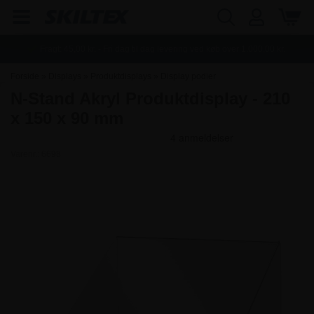
Fragt:
45,00
kr. - Fri dag til dag levering ved køb over
1.000,00
kr.
Forside
»
Displays
»
Produktdisplays
»
Display podier
N-Stand Akryl Produktdisplay - 210
x 150 x 90 mm
Varenr.:
6698