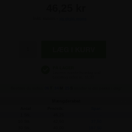
46,25 kr
Inkl. moms -
vis ekskl. moms
46,25 kr
46,25 kr
46,25 kr
46,25 kr
Bestiller du inden
06
T
34
M
25
S
sender vi din pakke i dag!
Mængderabat
Antal
Pris/stk:
Spar:
1 Stk.
46,25
-
10 Stk.
42,50
37,50
30 Stk.
40,00
187,50