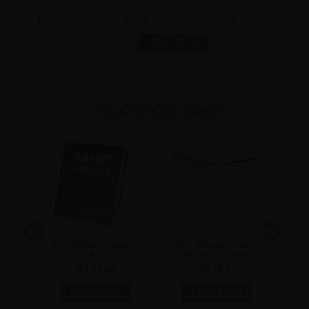
60 Stk.
36,88
562,20
120 Stk.
33,75
1.500,00
Flere?
Få et tilbud
RELATEREDE VARER
lay
Akrylholder til bøger -
Akryl Display Podie -
Akry
300 x
A4
50 x 50 x 50 mm
2 Tr
m
73,75 kr
23,75 kr