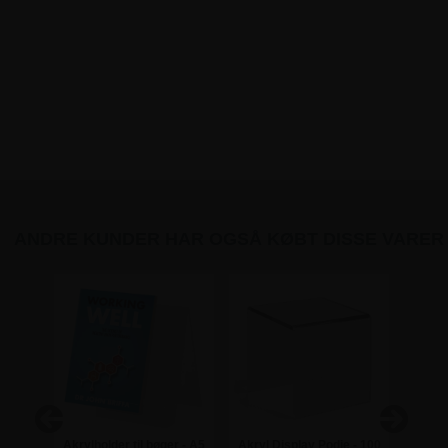
ANDRE KUNDER HAR OGSÅ KØBT DISSE VARER
r - A4
Akrylholder til bøger - A5
Akryl Display Podie - 100
Akryl