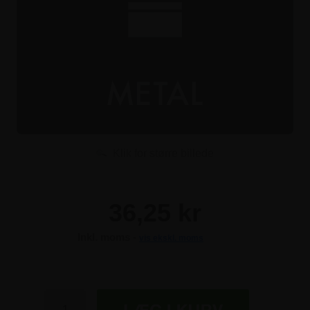
Klik for større billede
36,25 kr
Inkl. moms -
vis ekskl. moms
36,25 kr
36,25 kr