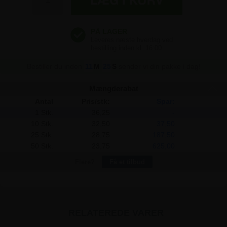
36,25 kr
Bestiller du inden
11
M
25
S
sender vi din pakke i dag!
Mængderabat
Antal
Pris/stk:
Spar:
1 Stk.
36,25
-
10 Stk.
32,50
37,50
25 Stk.
28,75
187,50
50 Stk.
23,75
625,00
Flere?
Få et tilbud
RELATEREDE VARER