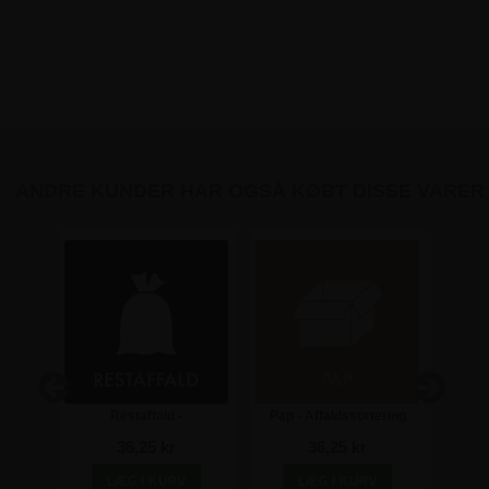
ANDRE KUNDER HAR OGSÅ KØBT DISSE VARER
ering
Restaffald -
Pap - Affaldssortering
12 cm
Affaldssortering
klistermærke - 12x12 cm
A
36,25 kr
36,25 kr
klistermærke - 12x12 cm
klist