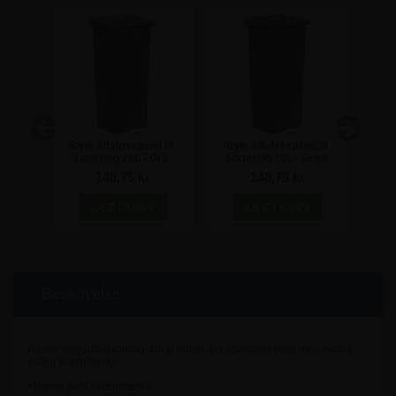
l
Style affaldsspand til
Style affaldsspand til
Sty
 4x30L
sortering 20L - Grå
sortering 20L - Grøn
so
e
r
148,75 kr
148,75 kr
Beskrivelse
Heavy duty affaldspiktogram til inden- og udendørs brug med ekstra
kraftig klæbestyrke.
• Heavy duty klistermærke