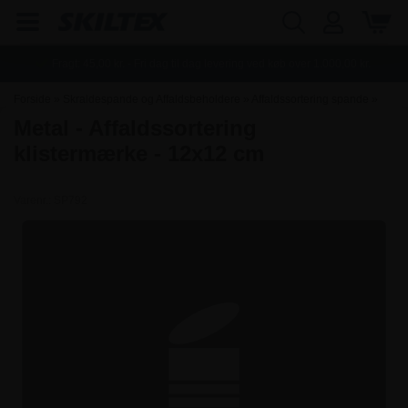
Fragt:
45,00
kr. - Fri dag til dag levering ved køb over
1.000,00
kr.
Forside
»
Skraldespande og Affaldsbeholdere
»
Affaldssortering spande
»
Metal - Affaldssortering
Affaldssortering klistermærker
klistermærke - 12x12 cm
Varenr.:
SP792