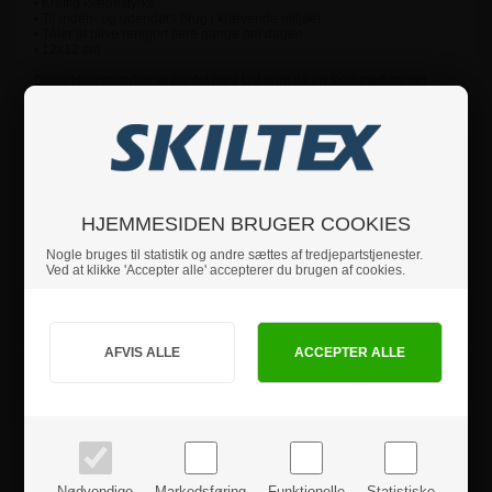
• Kraftig klæbestyrke
• Til inden- og udendørs brug i krævende miljøer
• Tåler at blive rengjort flere gange om dagen
• 12x12 cm
Disse klistermærker er printet med UV print på en folie med meget
stærk klæbestyrke, som efterfølgende er påført en laminat. Denne
laminat gør at klistermærkerne kan bruges udendørs og i krævende
miljøer, hvor de vil fx. blive rengjort flere gange om dagen.
Produktet har ca. 3 års udendørs levetid og ofte meget længere.
HJEMMESIDEN BRUGER COOKIES
Hvis du har nogle spørgsmål, er du velkommen til at
Nogle bruges til statistik og andre sættes af tredjepartstjenester.
kontakte os.
Ved at klikke 'Accepter alle' accepterer du brugen af cookies.
Specifikationer
Jeg handler som
Sikkerhedsinstruktioner
PRIVAT
BUSINESS
priser inkl. moms
priser ekskl. moms
Produktanmeldelser
Nødvendige
Markedsføring
Funktionelle
Statistiske