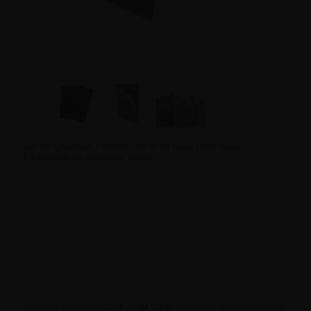
Gør dit gadeskilt / klikramme til en tavle med disse
dobbeltsidede kridttavle plader.
Bestiller du inden
13
T
34
M
29
S
sender vi din pakke i dag!