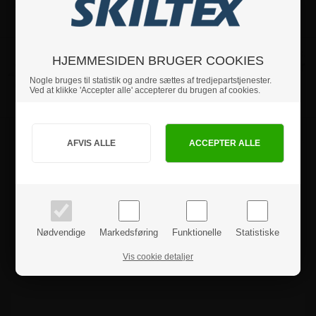
Varenr.: 5290B1
A0
Pris ved 1 stk.
(Pakke med 2 stk)
HJEMMESIDEN BRUGER COOKIES
272,50 kr
Varenr.: 5290A0
Nogle bruges til statistik og andre sættes af tredjepartstjenester.
Ved at klikke 'Accepter alle' accepterer du brugen af cookies.
Jeg handler som
Produktanmeldelser
PRIVAT
BUSINESS
priser inkl. moms
priser ekskl. moms
Nødvendige
Markedsføring
Funktionelle
Statistiske
Vis cookie detaljer