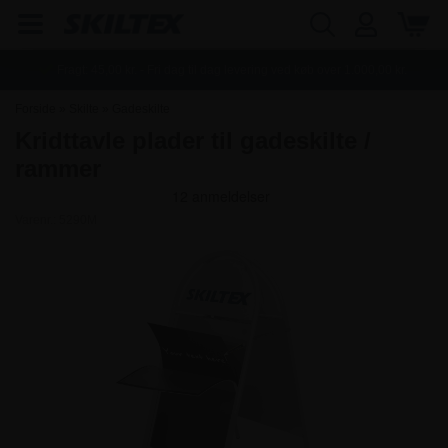
Fragt:
45,00
kr. - Fri dag til dag levering ved køb over
1.000,00
kr.
Forside
»
Skilte
»
Gadeskilte
Kridttavle plader til gadeskilte /
rammer
Varenr.:
5290M