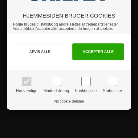
Sikkerhedsinstruktioner
HJEMMESIDEN BRUGER COOKIES
Nogle bruges til statistik og andre sættes af tredjepartstjenester.
Ved at klikke 'Accepter alle' accepterer du brugen af cookies.
Produktanmeldelser
Jeg handler som
PRIVAT
BUSINESS
priser inkl. moms
priser ekskl. moms
Nødvendige
Markedsføring
Funktionelle
Statistiske
Vis cookie detaljer