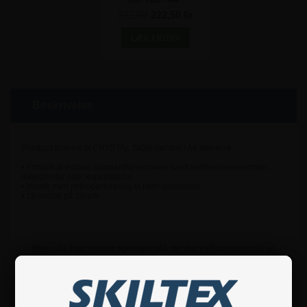
info skilt - A4
372,50
222,50 kr
Beskrivelse
Printbart folieark til CRYSTAL SIGN-dørskilt i A4 størrelse.
• Printark til enhver standardfarveprinter samt sort/hvid-laserprinter,
inkjetprinter eller kopimaskine
• Indstik med mikroperforering til nem adskillelse
• 10 indstik på 10 ark
Hvis du har nogle spørgsmål, er du velkommen til at
kontakte os.
Specifikationer