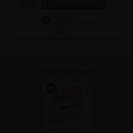
Bestiller du inden
08
T
22
M
21
S
sender vi din pakke i dag!
RELATEREDE VARER
-40%
Crystal Sign dørskilt /