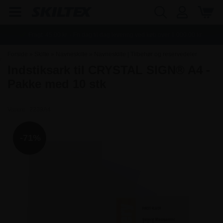
Fragt:
45,00
kr. - Fri dag til dag levering ved køb over
1.000,00
kr.
Forside
»
Skilte
»
Navneskilte
»
Navneskilte | Tilbehør og reservedeler
Indstiksark til CRYSTAL SIGN® A4 -
Pakke med 10 stk
Varenr.:
2239A4
-71%