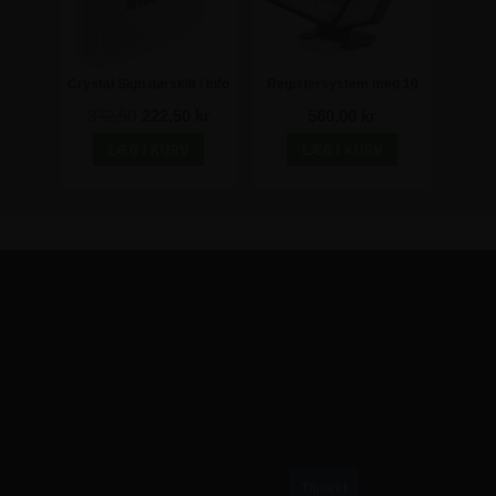
Crystal Sign dørskilt / info
Registersystem med 10
skilt - A4
sorte A4 lommer -
372,50
222,50 kr
560,00 kr
Bordmodel
TILMELD VORES NYHEDSBREV