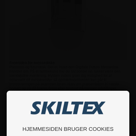
Fremtiden for messediske
Premium og futuristisk: Det er, hvad den Digitale Futuro Messedisk
handler om. På et splitsekund har du sat bordet op, takket være den
værktøjsfrie montering. Hylden indeni giver dig mulighed for at
opbevare dit messeudstyr, så opmærksomheden kun går til
promoveringen på skærmen foran. Hæv din præsentation til næste
niveau og vis dit brand, firma eller produkt på messer, udstillinger,
begivenheder, indkøbscentre, pop-up-butikker og mange flere!
Skift dit budskab hurtigt
Den 32" digitale Samsung skærm gør præsentationen af dit brand og
produkt levende og imponerende. Takket være plug & play funktionen
kan du nemt skifte indholdet på skærmen, når som helst.
BRUGERVEJLEDNING
HJEMMESIDEN BRUGER COOKIES