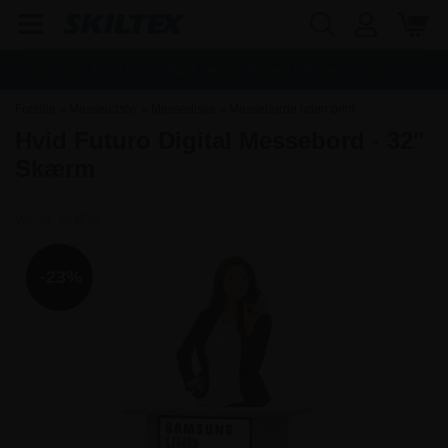
Fragt:
45,00
kr. - Fri dag til dag levering ved køb over
1.000,00
kr.
Forside
»
Messeudstyr
»
Messediske
»
Messeborde uden print
Hvid Futuro Digital Messebord - 32"
Skærm
Varenr.:
684F32
-23%