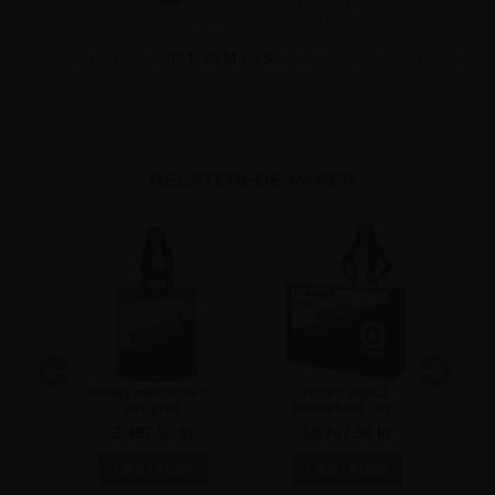
Bestiller du inden
09
T
25
M
08
S
sender vi din pakke i dag!
RELATEREDE VARER
em
Kidney messebord -
Futuro Digital
Ekstr
 43"
Inkl. print
Messebord - 55"
Di
Skærm
r
2.497,50 kr
18.747,50 kr