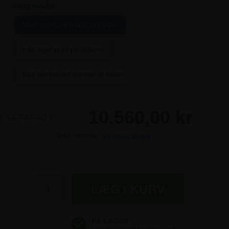
Vælg model
Med standard hvide stof sider
Inkl. eget print på siderne
Kun ekstra stof banner til siden
10.560,00 kr
(
13.747,50
)
Inkl. moms -
vis ekskl. moms