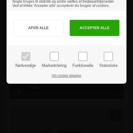
Nogle bruges til statistik og andre sættes af tredjepartstjenester.
• 32" Samsung skærm ( QM32C ) med MagicINFO™-player.
Ved at klikke 'Accepter alle' accepterer du brugen af cookies.
• Unbrako nøgle indkluderet til fastmontering af skærm.
• Værktøjsfri montering.
• Indbygget opbevaringshylde.
Jeg handler som
• 2 års garanti på skærmen.
• Inkl. fjernbetjening.
PRIVAT
BUSINESS
priser inkl. moms
priser ekskl. moms
Nødvendige
Markedsføring
Funktionelle
Statistiske
Vis cookie detaljer