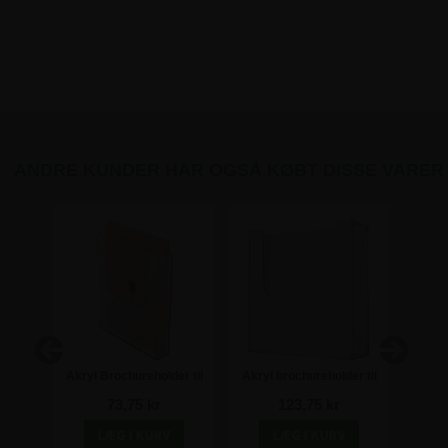
ANDRE KUNDER HAR OGSÅ KØBT DISSE VARER
ormat
Akryl Brochureholder til
Akryl brochureholder til
Adept
v
Væg - A4
væg - Ekstra dyb - A4
b
73,75 kr
123,75 kr