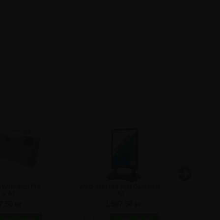
 Wind-sign Pro -
Wind-Sign Pro Sort Gadeskilt -
Wind-Sig
 & A1
A1
7,50 kr
1.997,50 kr