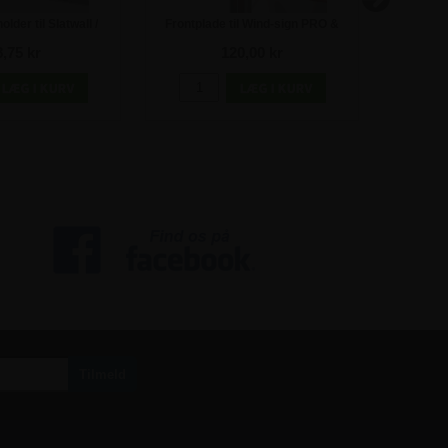
older til Slatwall /
Frontplade til Wind-sign PRO &
M
epanel - A6
LUX - B1 - 73x103 cm
8,75 kr
120,00 kr