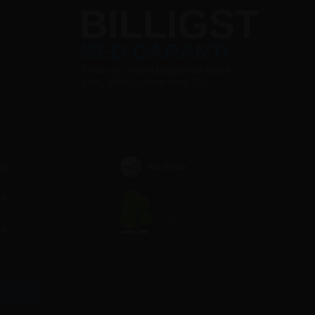
S
BILLIGST
MED GARANTI
Finder du varen billigere et andet
sted, slår vi prisen med 5%
YouTube
ing
ct
et
r
r