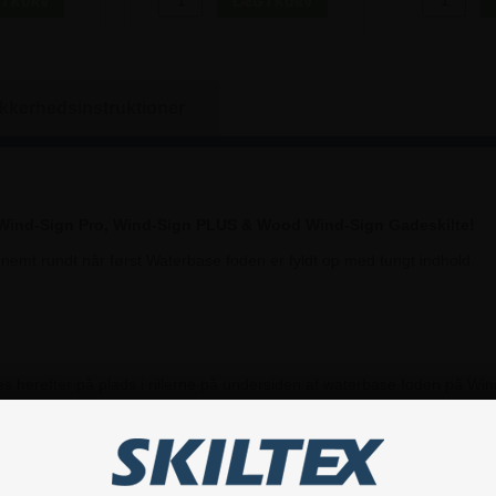
ikkerhedsinstruktioner
ores Wind-Sign Pro, Wind-Sign PLUS & Wood Wind-Sign Gadeskilte!
nemt rundt når først Waterbase foden er fyldt op med tungt indhold.
 herefter på plads i rillerne på undersiden af waterbase foden på Wind
Hvis du har nogle spørgsmål, er du velkommen til at kontakte os.