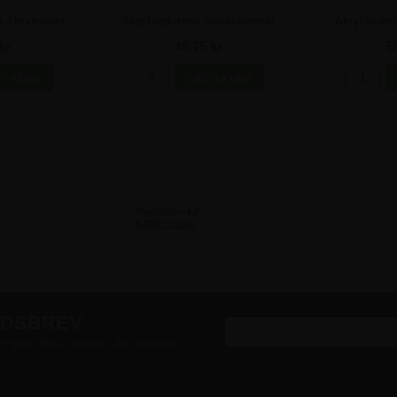
 Akrylholder -
Akryl højformat selvklæbende
Akryl Skilteh
plakatholder - A5
Rill
kr
48,75 kr
5
EDSBREV
er gode tilbud direkte i din indbakke