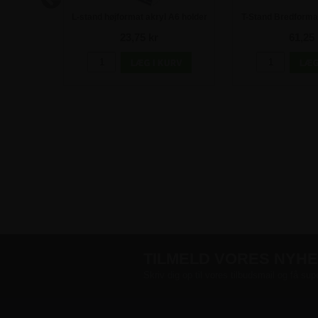
 A5 holder
L-stand højformat akryl A6 holder
T-Stand Bredformat
A4
23,75 kr
61,25 
TILMELD VORES NYH
Skriv dig op til vores tilbudsmail og få sup