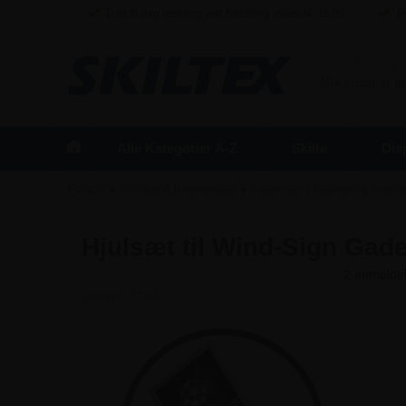
Dag til dag levering ved bestilling inden kl. 16:00
Fr
BUSINESS
/
Alle priser er 
Alle Kategorier A-Z
Skilte
Dis
»
»
Forside
Tilbehør & Reservedele
Gadeskilte | Tilbehør og reserv
Hjulsæt til Wind-Sign Gade
Varenr.:
1594