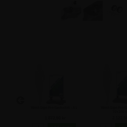
ilt -
Wind-Sign Pro Gadeskilt - A1
Wind-Sign Pro G
70x100 
1.872,50 kr
2.122,5