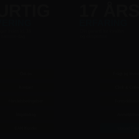
URTIG
17 ÅR
VERING
ERFARING
nger inden kl. 16
Din garanti for kvalitet
s samme dag
og ekspertise
Om os
Fragt og lever
Kontakt
Click & Colle
Handelsbetingelser
Fortrydelsesr
Miljøbidrag
Anmeldelse
EAN Kunder
Upload File