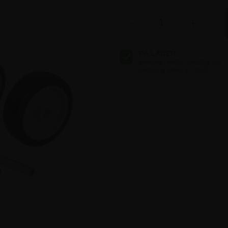
-
+
e