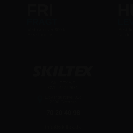
FRI
H
FRAGT
LE
Ved køb over 800 kr
Bestilli
Ekskl. moms
sende
SKILTEX A/S
CVR: 44722631
Ejby Industrivej 91c
2600 Glostrup
70 20 40 98
info@skiltex.dk