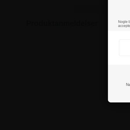
Produktanmeldelser
Nogle br
accepte
Nø