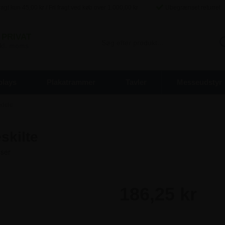
agt kun
45,00
kr / Fri fragt ved køb over
1.000,00
kr
Ubegrænset returret
PRIVAT
inkl. moms
plays
Plakatrammer
Tavler
Messeudstyr
edele
skilte
186,25 kr