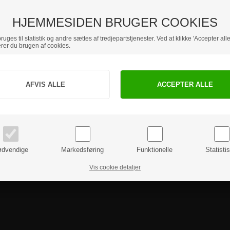
HJEMMESIDEN BRUGER COOKIES
uges til statistik og andre sættes af tredjepartstjenester. Ved at klikke 'Accepter alle
rer du brugen af cookies.
Jeg handler som
PRIVAT
BUSINESS
priser inkl. moms
priser ekskl. moms
dvendige
Markedsføring
Funktionelle
Statisti
Vis cookie detaljer