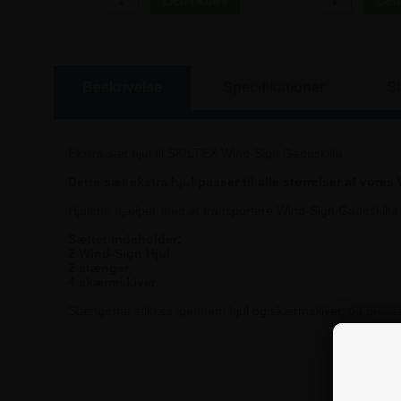
Beskrivelse
Specifikationer
S
Ekstra sæt hjul til SKILTEX Wind-Sign Gadeskilte.
Dette sæt ekstra hjul passer til alle størrelser af v
Hjulene hjælper med at transportere Wind-Sign Gadeskilte 
Sættet indeholder:
2 Wind-Sign Hjul
2 stænger
4 skærmskiver
Stængerne stikkes igennem hjul og skærmskiver, og presses