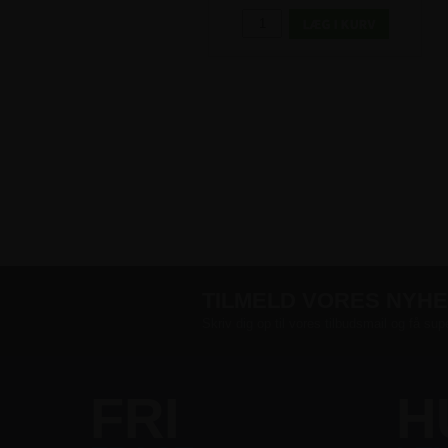
TILMELD VORES NYH
Skriv dig op til vores tilbudsmail og få sup
FRI
H