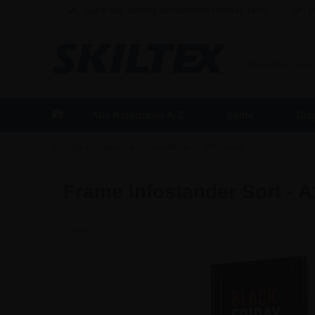
Dag til dag levering ved bestilling inden kl. 16:00
Fr
BUSINESS
/
Alle priser er 
Alle Kategorier A-Z
Skilte
Dis
»
»
»
Forside
Displays
Infostander
A1 infostander
Frame Infostander Sort - A
Varenr.:
3081