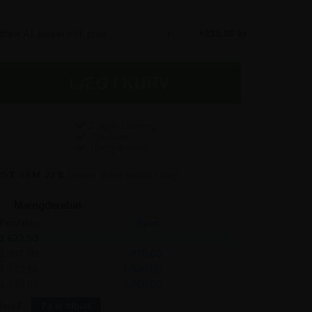
ast A1 plakat inkl. print
235,00 kr
Fragtfri Levering
Prisgaranti
Hurtig levering
05
T
46
M
22
S
sender vi din pakke i dag!
Mængderabat
Pris/stk:
Spar:
1.622,50
-
1.497,50
375,00
1.372,50
1.500,00
1.310,00
3.750,00
lere?
Få et tilbud