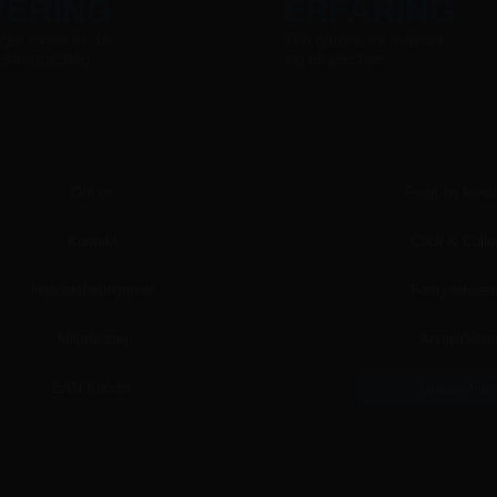
VERING
ERFARING
nger inden kl. 16
Din garanti for kvalitet
s samme dag
og ekspertise
Om os
Fragt og lever
Kontakt
Click & Colle
Handelsbetingelser
Fortrydelsesr
Miljøbidrag
Anmeldelse
EAN Kunder
Upload File