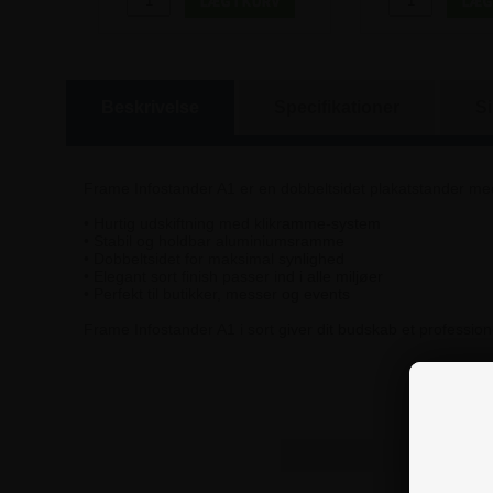
Beskrivelse
Specifikationer
S
Frame Infostander A1 er en dobbeltsidet plakatstander med k
• Hurtig udskiftning med klikramme-system
• Stabil og holdbar aluminiumsramme
• Dobbeltsidet for maksimal synlighed
• Elegant sort finish passer ind i alle miljøer
• Perfekt til butikker, messer og events
Frame Infostander A1 i sort giver dit budskab et professione