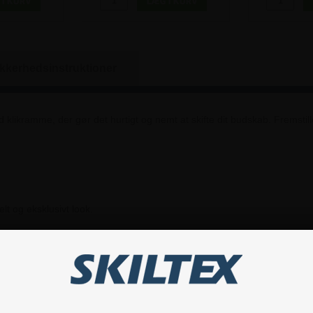
ikkerhedsinstruktioner
likramme, der gør det hurtigt og nemt at skifte dit budskab. Fremstillet
lt og eksklusivt look.
Hvis du har nogle spørgsmål, er du velkommen til at kontakte os.