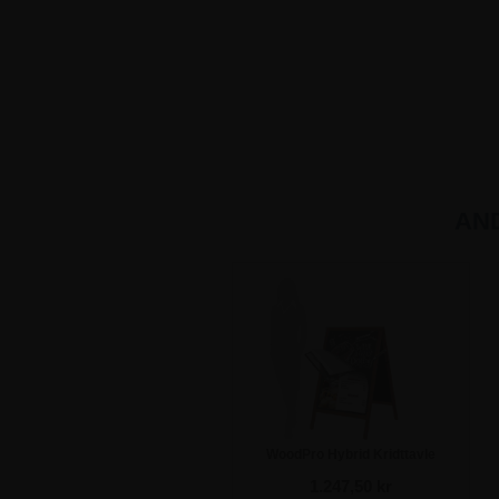
AN
WoodPro Hybrid Kridttavle
Gadeskilte - A1
1.247,50 kr