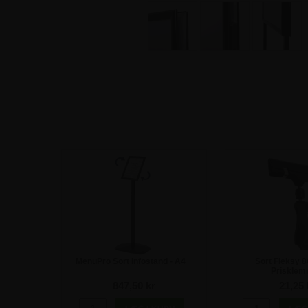
MenuPro Sort Infostand - A4
Sort Fleksy 
Priskle
847,50 kr
21,25 