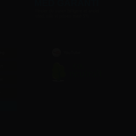
MED GARANTI
Finder du varen billigere et andet
sted, slår vi prisen med 5%
YouTube
ing
ct
et
r
r