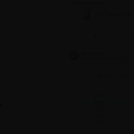
1.622,50 kr
Tilkøbsprodukter
1 Stk. Udendørs vandf
1.622,50 kr
-
+
1.622,50 kr
Bestiller du inden
Antal
1 Stk.
3 Stk.
6 Stk.
12 Stk.
e
F