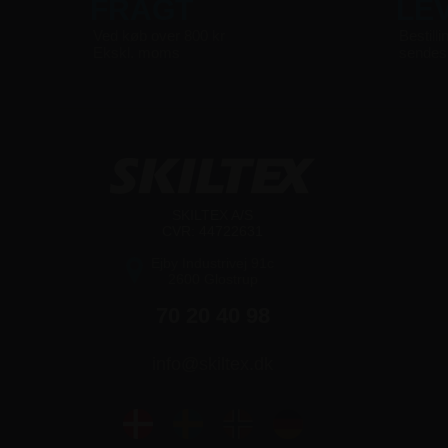
FRAGT
LE
Ved køb over 800 kr
Bestilli
Ekskl. moms
sende
SKILTEX A/S
CVR: 44722631
Ejby Industrivej 91c
2600 Glostrup
70 20 40 98
info@skiltex.dk