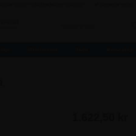
agt kun
45,00
kr / Fri fragt ved køb over
1.000,00
kr
Ubegrænset returret
PRIVAT
inkl. moms
plays
Plakatrammer
Tavler
Messeudstyr
1
1.622,50 kr