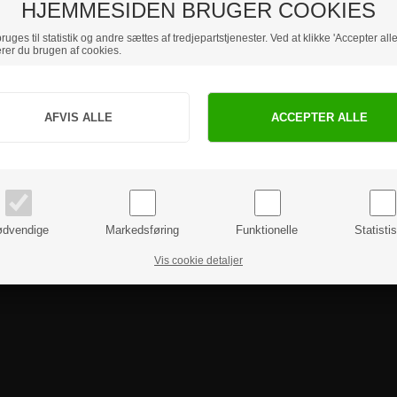
HJEMMESIDEN BRUGER COOKIES
uges til statistik og andre sættes af tredjepartstjenester. Ved at klikke 'Accepter alle
rer du brugen af cookies.
Jeg handler som
PRIVAT
BUSINESS
priser inkl. moms
priser ekskl. moms
dvendige
Markedsføring
Funktionelle
Statisti
Vis cookie detaljer