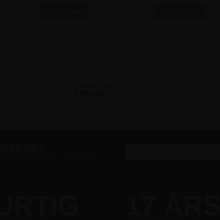
EDSBREV
er gode tilbud direkte i din indbakke
URTIG
17 ÅR