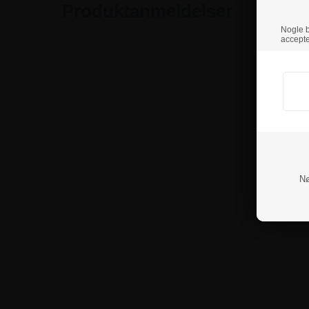
Produktanmeldelser
Nogle br
accepte
Nø