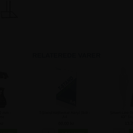
RELATEREDE VARER
80 mm -
T-Stand Højformat Akryl Skilt -
Smart-Line Di
mme
A4
43" Sk
kr
60,00 kr
13.7