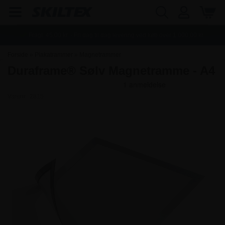
Fragt:
45,00
kr. - Fri dag til dag levering ved køb over
1.000,00
kr.
Forside
»
Plakatrammer
»
Magnetrammer
Duraframe® Sølv Magnetramme - A4
Varenr.:
2815