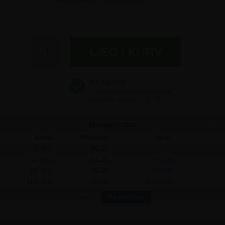
86,25 kr
86,25 kr
86,25 kr
Mængderabat
Antal
Pris/stk:
Spar:
1 Stk.
86,25
-
10 Stk.
81,25
50,00
20 Stk.
76,25
200,00
100 Stk.
70,00
1.625,00
Flere?
Få et tilbud