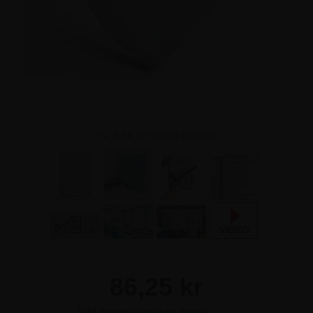
Klik for større billede
86,25 kr
Inkl. moms -
vis ekskl. moms