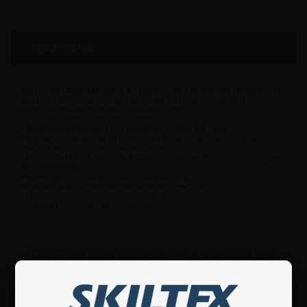
Beskrivelse
Sølv magnetiske inforamme fra Durable, som er den ideelle løsning for
display af informationer og oplysninger på metaloverflader fx.
whiteboardtavler, maskiner, hvidevarer, mm.
• Viser oplysninger på en professionel og elegant måde
• Hurtig at installere og let at udveksle oplysninger ved blot at fjerne
magnetramme fra overfladen den sidder på.
• Let at opsætte på metaloverflader som f.eks. whiteboardtavler, skabe
og metalvægge.
• Anvendelsesområder: Til dokumenter i A4 format, såsom maskine
fakta, brugervejledning og medarbejderinformation.
• Kan bruges i stående eller liggende format
• Ydermål: 236 x 323 mm
Hvis du har nogle spørgsmål, er du velkommen til at
kontakte os.
Specifikationer