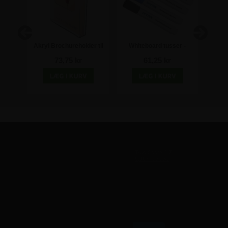
isk
Akryl Brochureholder til
Whiteboard tusser -
E
25mm
Væg - A4
Pakke med 4
73,75 kr
61,25 kr
TILMELD VORES NYHEDSBREV