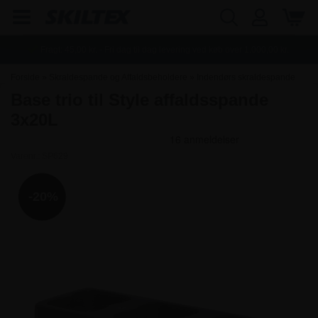
Fragt:
45,00
kr. - Fri dag til dag levering ved køb over
1.000,00
kr.
Forside
»
Skraldespande og Affaldsbeholdere
»
Indendørs skraldespande
Base trio til Style affaldsspande
3x20L
Varenr.:
SP629
-20%