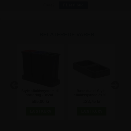
Flere?
Få et tilbud
RELATEREDE VARER
m til
Style affaldssystem til
Base duo til Style
Sty
0L
sortering - 3x20L
affaldsspande 2x20L
so
585,00 kr
123,75 kr