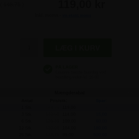
119,00 kr
(
148,75
)
Inkl. moms -
vis ekskl. moms
119,00 kr
(
142,50
)
119,00 kr
(
136,25
)
119,00 kr
(
130,00
)
119,00 kr
(
123,75
)
Mængderabat
Antal
Pris/stk:
Spar:
1 Stk.
148,75
119,00
-
3 Stk.
142,50
114,00
15,00
6 Stk.
136,25
109,00
60,00
12 Stk.
130,00
104,00
180,00
25 Stk.
123,75
99,00
500,00