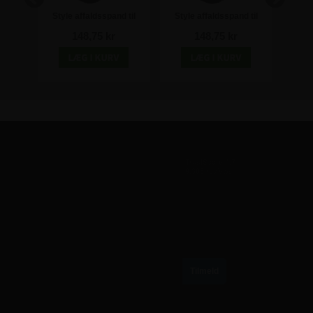
 til
Style affaldsspand til
Style affaldsspand til
Styl
røn
sortering 20L - Gul
sortering 20L - Blå
sor
148,75 kr
148,75 kr
TILMELD VORES NYHEDSBREV