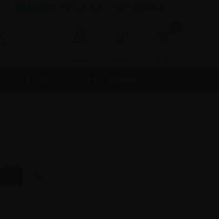
Fremragende 4,7 - 9.000+ anmeldelser
0
0,00
Log ind
Kontakt
Kontor +
Flere produkter
A2
A1