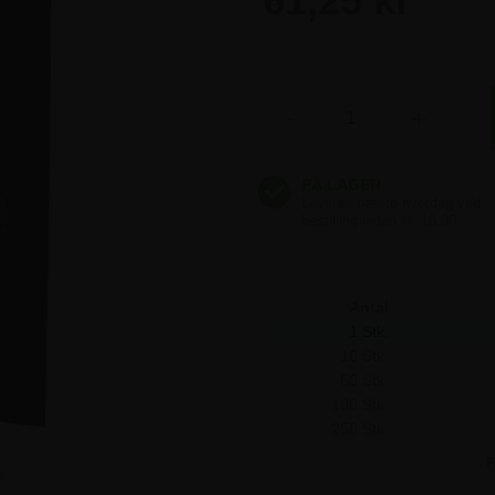
61,25 kr
61,25 kr
-
+
61,25 kr
61,25 kr
61,25 kr
Antal
1 Stk.
10 Stk.
50 Stk.
100 Stk.
250 Stk.
F
e