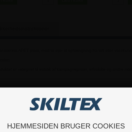
ikkerhedsinstruktioner
rstærket APET plast, med to øjer til ophængning fra loft eller varekurve
unden.
uktet er velegnet til indstik af kampagnepriser, infoskilte og andre r
Hvis du har nogle spørgsmål, er du velkommen til at kontakte os.
HJEMMESIDEN BRUGER COOKIES