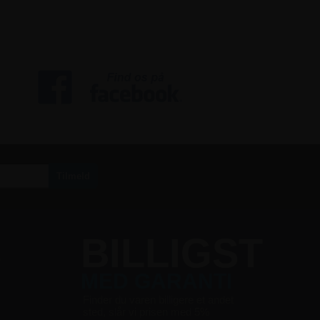
S
BILLIGST
MED GARANTI
Finder du varen billigere et andet
sted, slår vi prisen med 5%