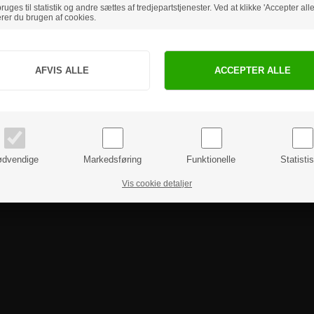
uges til statistik og andre sættes af tredjepartstjenester. Ved at klikke 'Accepter alle
rer du brugen af cookies.
Jeg handler som
PRIVAT
BUSINESS
priser inkl. moms
priser ekskl. moms
dvendige
Markedsføring
Funktionelle
Statisti
Vis cookie detaljer