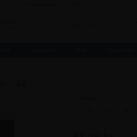
agt kun
45,00
kr / Fri fragt ved køb over
1.000,00
kr
Ubegrænset returret
PRIVAT
inkl. moms
plays
Plakatrammer
Tavler
Messeudstyr
r - A2
Format
A5
A4
A3