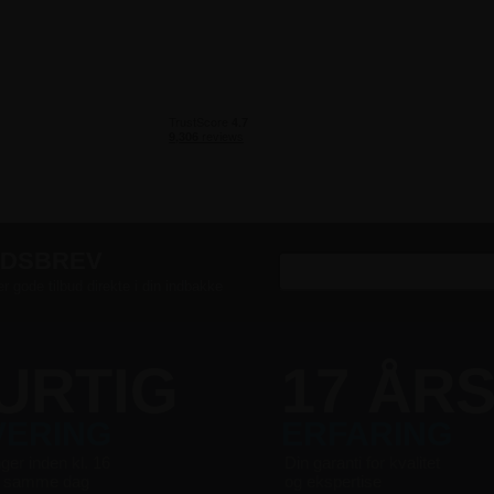
EDSBREV
er gode tilbud direkte i din indbakke
URTIG
17 ÅR
VERING
ERFARING
nger inden kl. 16
Din garanti for kvalitet
s samme dag
og ekspertise