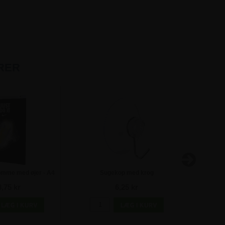
RER
omme med øjer - A4
Sugekop med krog
Nobo s
3,75 kr
6,25 kr