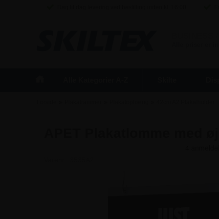
Dag til dag levering ved bestilling inden kl. 16:00
Fr
BUSINESS
/
Alle priser er 
Alle Kategorier A-Z
Skilte
Dis
»
»
»
Forside
Plakatrammer
Plakatophæng
42cm A2 Plakatholder
APET Plakatlomme med øje
Varenr.:
3535A2