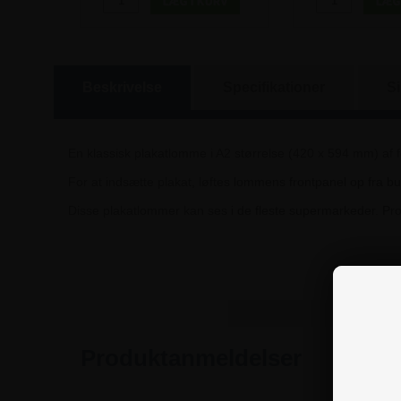
Beskrivelse
Specifikationer
S
En klassisk plakatlomme i A2 størrelse (420 x 594 mm) af fo
For at indsætte plakat, løftes lommens frontpanel op fra b
Disse plakatlommer kan ses i de fleste supermarkeder. Prod
Produktanmeldelser