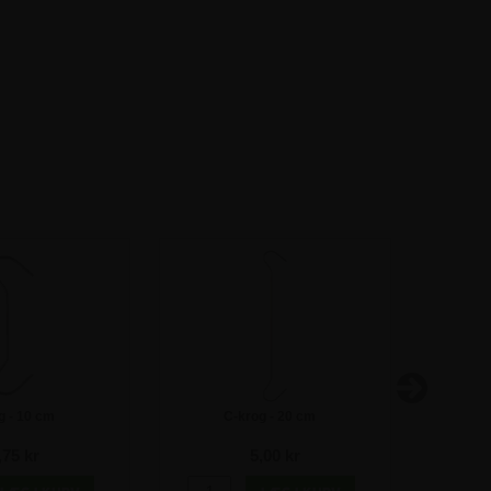
g - 10 cm
C-krog - 20 cm
C
,75 kr
5,00 kr