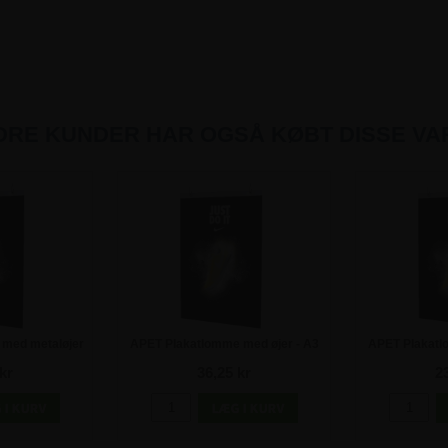
DRE KUNDER HAR OGSÅ KØBT DISSE VA
med metaløjer
APET Plakatlomme med øjer - A3
APET Plakatl
kr
36,25 kr
2