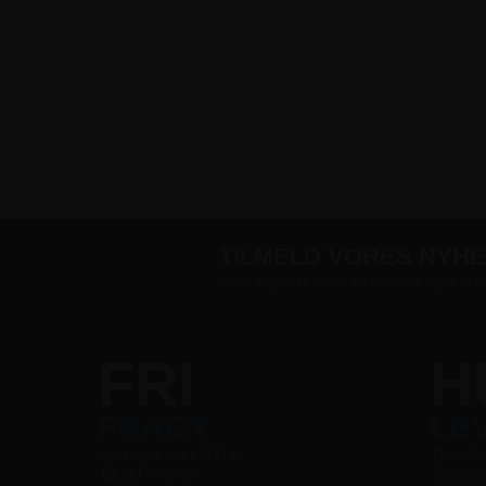
TILMELD VORES NYH
Skriv dig op til vores tilbudsmail og få sup
FRI
H
FRAGT
LE
Ved køb over 800 kr
Bestilli
Ekskl. moms
sende