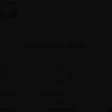
RELATEREDE VARER
ængskrog -
Fiskesnøre - 200 m
C-kro
kr
61,25 kr
3