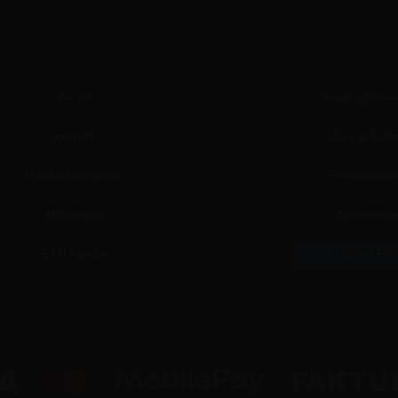
Om os
Fragt og lever
Kontakt
Click & Colle
Handelsbetingelser
Fortrydelsesr
Miljøbidrag
Anmeldelse
EAN Kunder
Upload File