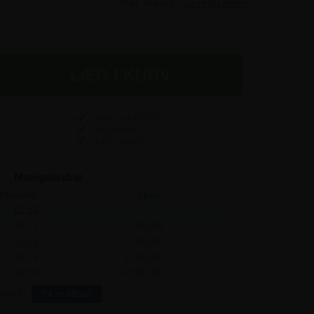
Inkl. moms -
vis ekskl. moms
Fragt kun
45,00
kr.
Prisgaranti
Hurtig levering
Mængderabat
Pris/stk:
Spar:
61,25
-
56,25
50,00
51,25
500,00
46,25
1.500,00
42,50
4.687,50
lere?
Få et tilbud