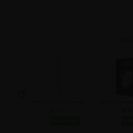
AN
lteholder
Fleksy 50 mm - Prisskilteholder
APET Plakatlomme 
med 100 mm stang
- A1
23,75 kr
98,75 