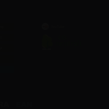
YouTube
ing
ct
et
r
r