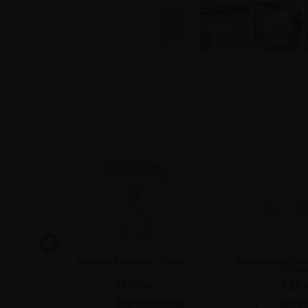
ast A2
Magnetisk loftkrog - 25 mm
Selvklæbende oph
20 mm
18,75 kr
6,25 