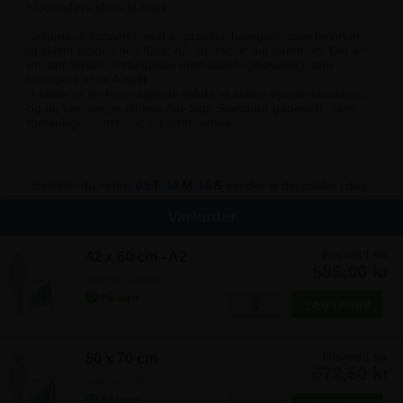
• Udendørs skilte til butik
Skiltene er forsynet med et praktisk hængsel, som bevirker,
at skiltet holdes helt fladt, når du folder det sammen. Det er
en stor fordel i forbindelse med såvel opbevaring som
transport af dit A-skilt.
A-skilte er en fremragende måde at skabe opmærksomhed,
og du kan vælge dit nye Alu-Sign Standard gadeskilt i fem
forskellige størrelser, alt efter behov.
Bestiller du inden
09
T
18
M
14
S
sender vi din pakke i dag!
Varianter
42 x 60 cm - A2
Pris ved 1 stk.
585,00 kr
Varenr.: 1000A2
50 x 70 cm
Pris ved 1 stk.
672,50 kr
Varenr.: 1000B2