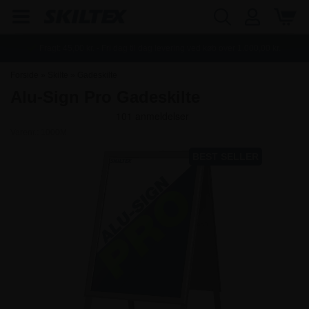
Fragt:
45,00
kr. - Fri dag til dag levering ved køb over
1.000,00
kr.
Forside
»
Skilte
»
Gadeskilte
Alu-Sign Pro Gadeskilte
Varenr.:
1000M