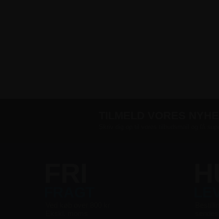
TILMELD VORES NYH
Skriv dig op til vores tilbudsmail og få sup
FRI
H
FRAGT
LE
Ved køb over 800 kr
Bestilli
Ekskl. moms
sende