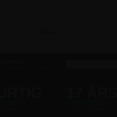
EDSBREV
er gode tilbud direkte i din indbakke
URTIG
17 ÅR
VERING
ERFARING
nger inden kl. 16
Din garanti for kvalitet
s samme dag
og ekspertise