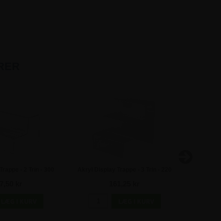
RER
Trappe - 2 Trin - 300
Akryl Display Trappe - 3 Trin - 220
Akryl Tra
0 x 160 mm
x 270 x 240 mm
7,50 kr
161,25 kr