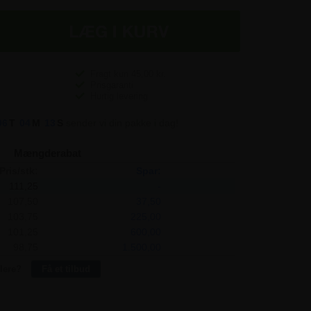
Fragt kun
45,00
kr.
Prisgaranti
Hurtig levering
06
T
04
M
12
S
sender vi din pakke i dag!
Mængderabat
Pris/stk:
Spar:
111,25
-
107,50
37,50
103,75
225,00
101,25
600,00
98,75
1.500,00
lere?
Få et tilbud