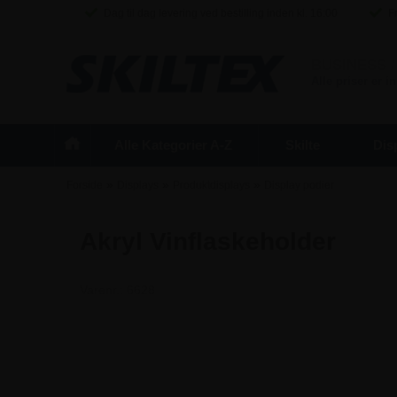
Dag til dag levering ved bestilling inden kl. 16:00
Fr
BUSINESS
/
Alle priser er 
Alle Kategorier A-Z
Skilte
Dis
»
»
»
Forside
Displays
Produktdisplays
Display podier
Akryl Vinflaskeholder
Varenr.:
6628