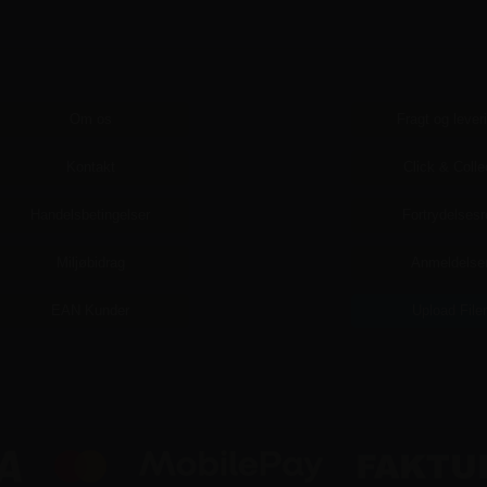
Om os
Fragt og lever
Kontakt
Click & Colle
Handelsbetingelser
Fortrydelsesr
Miljøbidrag
Anmeldelse
EAN Kunder
Upload File