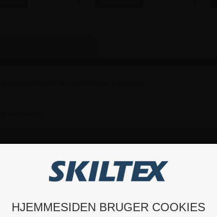
ikkerhedsinstruktioner
d polerede kanter, til fremvisning af 1 vinflaske.
på din counter!
Hvis du har nogle spørgsmål, er du velkommen til at kontakte os.
HJEMMESIDEN BRUGER COOKIES