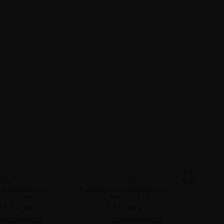
-20
 glasmontre med
Premium LED glasmontre med
Premium
0x40x200 cm
lås - 80x40x200 cm
med l
0
5.747,50 kr
8.747,50 kr
8.4