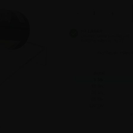
111,25 kr
-
+
111,25 kr
111,25 kr
Bestiller du inden
111,25 kr
Antal
1 Stk.
10 Stk.
30 Stk.
60 Stk.
120 Stk.
F
e