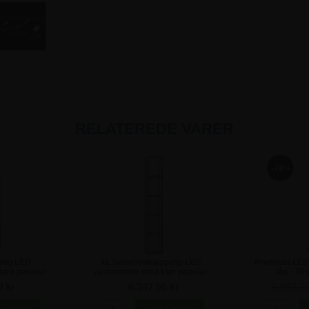
RELATEREDE VARER
-18%
lig LED
XL Sammenklappelig LED
Premium LED
are paneler
varemontre med klar paneler
lås - 4
0 kr
6.247,50 kr
6.997,5