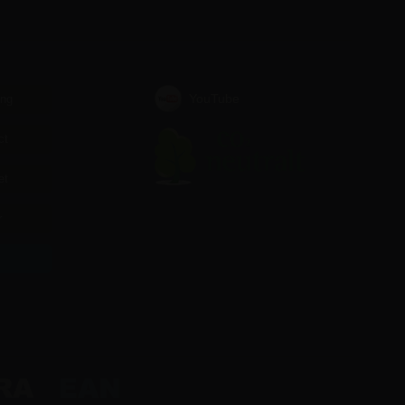
YouTube
ing
ct
et
r
r