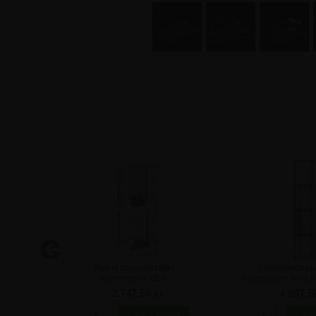
smontre
Spiral transportabel
Sammenklappe
0 cm
varemontre disk
varemontre med kl
2.747,50 kr
4.997,5