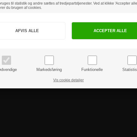
uges til statistik og andre sættes af tredjepartstjenester. Ved at klikke 'Accepter alle
rer du brugen af cookies.
Jeg handler som
PRIVAT
BUSINESS
priser inkl. moms
priser ekskl. moms
dvendige
Markedsføring
Funktionelle
Statisti
Vis cookie detaljer