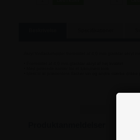
Beskrivelse
Specifikationer
S
Akryl Vinflaskeholder fremstillet af 4,0 mm glasklar akryl me
• Fremstillet af 4,0 mm glasklar akryl af høj kvalitet
• Med polerede kanter for et luksuriøst look
• Ideel til at præsentere flasker vin og andre stærke drikke 
Produktanmeldelser