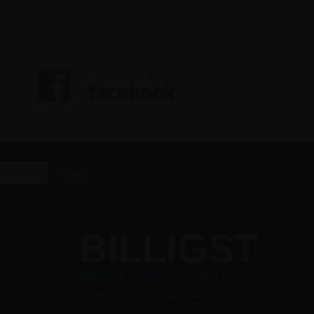
S
BILLIGST
MED GARANTI
Finder du varen billigere et andet
sted, slår vi prisen med 5%