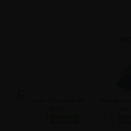
AN
tte - 105
Justerbar Akryl Varestøtte - 50
T-Stand Højformat A
mm
23,75 kr
60,00 