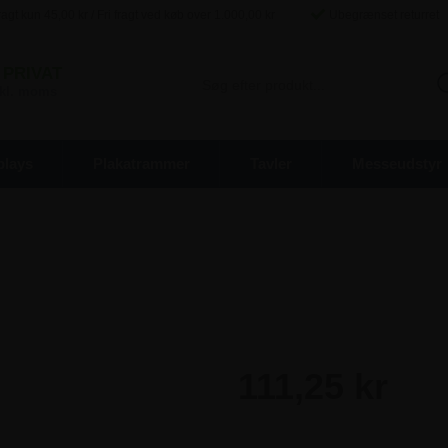
agt kun
45,00
kr / Fri fragt ved køb over
1.000,00
kr
Ubegrænset returret
PRIVAT
inkl. moms
plays
Plakatrammer
Tavler
Messeudstyr
111,25 kr