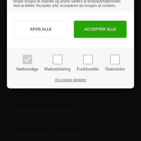
Nogle bruges til statistik og andre sættes af tredjepartstjenester.
produkter.
Ved at klikke 'Accepter alle' accepterer du brugen af cookies.
• Fremstillet af 4,0 mm glasklar akryl
• U formet
Jeg handler som
• Polerede kanter
Ved at bruge forskellige størrelser af disse podier i dine displays kan du
placere en lang række varer i forskellige højder for at forbedre
synligheden for forbipasserende kunder og forbedre deres
PRIVAT
BUSINESS
indkøbsoplevelser.
priser inkl. moms
priser ekskl. moms
Hvis du har nogle spørgsmål, er du velkommen til at
Nødvendige
Markedsføring
Funktionelle
Statistiske
kontakte os.
Vis cookie detaljer
Specifikationer
Sikkerhedsinstruktioner
Produktanmeldelser