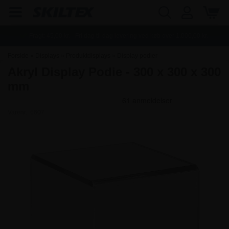
Fragt:
45,00
kr. - Fri dag til dag levering ved køb over
1.000,00
kr.
Forside
»
Displays
»
Produktdisplays
»
Display podier
Akryl Display Podie - 300 x 300 x 300
mm
Varenr.:
6607