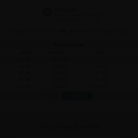
247,50 kr
Bestiller du inden
04
T
36
M
11
S
sender vi din pakke i dag!
Mængderabat
Antal
Pris/stk:
Spar:
1 Stk.
247,50
-
10 Stk.
240,00
75,00
30 Stk.
231,25
487,50
60 Stk.
218,75
1.725,00
120 Stk.
206,25
4.950,00
Flere?
Få et tilbud
RELATEREDE VARER