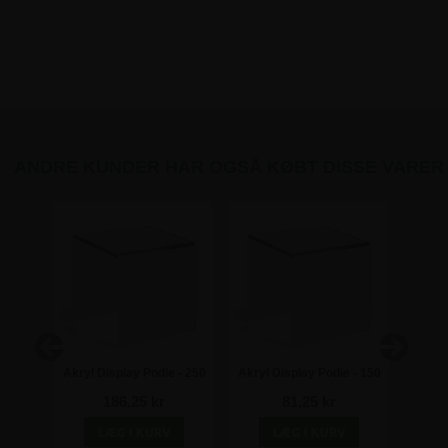
ANDRE KUNDER HAR OGSÅ KØBT DISSE VARER
 - 200
Akryl Display Podie - 250
Akryl Display Podie - 150
Akryl 
m
x 250 x 250 mm
x 150 x 150 mm
x
186,25 kr
81,25 kr