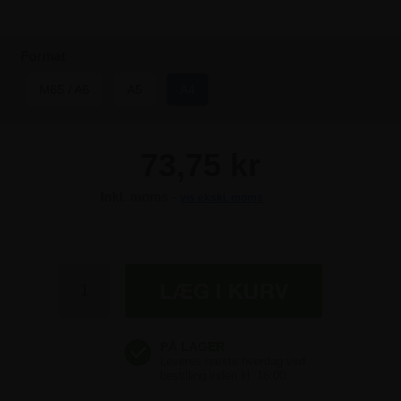
Format
M65 / A6
A5
A4
73,75 kr
Inkl. moms -
vis ekskl. moms
73,75 kr
73,75 kr
73,75 kr
73,75 kr