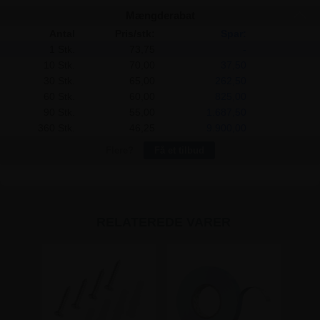
73,75 kr
Mængderabat
Antal
Pris/stk:
Spar:
1 Stk.
73,75
-
10 Stk.
70,00
37,50
30 Stk.
65,00
262,50
60 Stk.
60,00
825,00
90 Stk.
55,00
1.687,50
360 Stk.
46,25
9.900,00
Flere?
Få et tilbud
RELATEREDE VARER