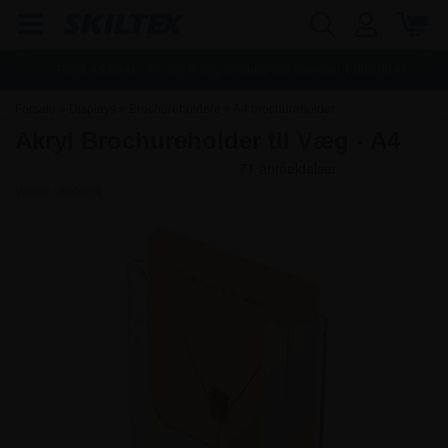
Fragt:
45,00
kr. - Fri dag til dag levering ved køb over
1.000,00
kr.
Forside
»
Displays
»
Brochureholdere
»
A4 brochureholder
Akryl Brochureholder til Væg - A4
Varenr.:
8600A4