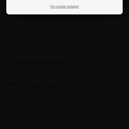
på glas og andre glatte overflader ved hjælp af dobbeltklæbende tape,
som kan købes som tilbehør.
Vis cookie detaljer
Hvis du har nogle spørgsmål, er du velkommen til at
kontakte os.
Specifikationer
Sikkerhedsinstruktioner
Produktanmeldelser