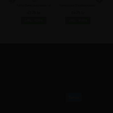
l up
Akryl Brochureholder til
Horisontal Visitkortholder
G
bord - A5
43,75 kr
18,75 kr
TILMELD VORES NYHEDSBREV