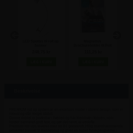
rt
LED Spotlys til roll up
Magnetisk
BUSI
banner
Brochureholder til Roll
banne
Up Banner - A5
248,75 kr
111,25 kr
Beskrivelse
PREMIUM roll up system er en eksklusiv model i stilrent design, som er
robust og står meget stabilt.
Denne model er justerbar i højden og har klemliste i toppen, som
holder banneret godt fast, og gør det nemt, at udskifte.
Premium roll ups leveres med en B1 godkendt 280g brandhæmmende
polyester banner til messebrug og giver en super farvegengivelse i