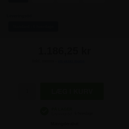
Leveringstid
Standard - 6 hverdage
1.186,25 kr
Inkl. moms -
vis ekskl. moms
1.186,25 kr
1.186,25 kr
1.186,25 kr
1.186,25 kr
6 hverdage
Mængderabat