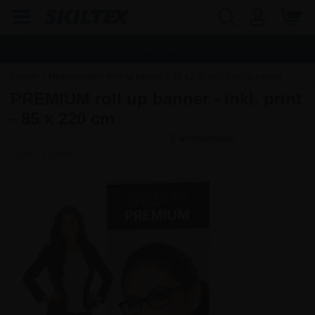
Fragt:
45,00
kr. - Fri dag til dag levering ved køb over
1.000,00
kr.
Forside
»
Messeudstyr
»
Roll up banner
»
85 x 200 cm - Roll up banner
PREMIUM roll up banner - inkl. print
- 85 x 220 cm
Varenr.:
4723PR