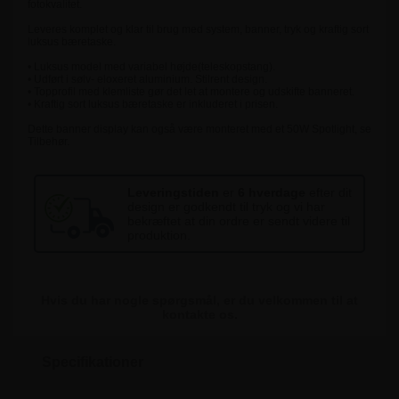
fotokvalitet.
Leveres komplet og klar til brug med system, banner, tryk og kraftig sort
luksus bæretaske.
• Luksus model med variabel højde(teleskopstang).
• Udført i sølv- eloxeret aluminium. Stilrent design.
• Topprofil med klemliste gør det let at montere og udskifte banneret.
• Kraftig sort luksus bæretaske er inkluderet i prisen.
Dette banner display kan også være monteret med et 50W Spotlight, se
Tilbehør.
Leveringstiden
er
6 hverdage
efter dit
design er godkendt til tryk og vi har
bekræftet at din ordre er sendt videre til
produktion.
Hvis du har nogle spørgsmål, er du velkommen til at
kontakte os.
Specifikationer