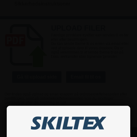
Sikkerhedsinstruktioner
UPLOAD FILER
Færdige printklare trykfiler kan sendes til os før
eller efter bestillingen.
Du kan sende filerne til os enten via email eller
ved at uploade dem til vores dropbox. Du er
også velkommen til at sende filerne til os på
f.eks. wetransfer eller lignende tjenester.
Gå til upload side
Email fil til os
Der findes også upload og email knapper på ordrebekræftelsessiden efter
bestillingen, samt på ordrebekræftelsesemailen som du modtager
umiddelbart efter din bestilling er lagt.
Har du ikke en printklar fil, kan du tilkøbe grafisk support. Se mere
nedenunder.