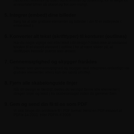
netop kan skaleres op uden tab af kvalitet og opløsning, for at sørge for
at resultatet bliver så skarpt og flot som muligt.
5. Integrer (embed) dine billeder
Sørg for at alle grafiske elementer og billeder i din fil er indlejrede (
embedded ).
6. Konverter alt tekst (skrifttyper) til konturer (outlines)
Har du nogle vigtige ord eller tekst i dit design? Glem ikke at omdanne
teksten til et visuelt element ( outline ) for at være sikker på, at
skrifttypen fremstår præcis som ønsket
7. Gennemsigtighed og skygger frarådes
Effekter som gennemsigtighed og skygger skal integreres ordentligt i de
grafiske elementer, ellers kan der opstå printfejl.
8. Fjern alle skabelonguide linjer
Når dit design er færdigt, bedes du venligst fjerne alle elementer (
streger, linjer og tekst ) fra skabelonlaget inden du gemmer filen.
9. Gem og send din fil til os som PDF
Vi skal bruge din printklare fil i PDF format. Helst en PDF-eksport af
PDF/x-1a:2001. eller PDF/X-4:2008.