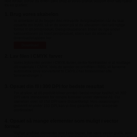
ikke forstår, burde du enten gøre brug af vores grafisk support eller søg hjælp
fra en grafiker.
1. Brug vores skabelon
Vi anbefaler at du bruger den relevante designkabelon når du skal
opsætte din trykfil, så er du sikker på at du afleverer i det helt rigtige
format til dit printprodukt. Designskabelonen finder du lige under
købssektionen på hvert printprodukt, ellers kan du klikke på
downloadknappen her:
Download
2. Lav filen i CMYK farver
Vores trykcenter printer i CMYK-farver, derfor foretrækker vi at modtage
dit materiale i CMYK. Hvis du sender os printfilen i RBG, vil farverne
automatisk blive konverteret til CMYK ( her forekommer ofte
farveændringer ).
3. Opsæt din fil i 300 DPI for bedste resultat
For at sikre, at dit produkt bliver printet i bedst mulige kvalitet, vil 300
DPI være standarden for mindre formater under størrelse A1. For
størrelser over, vil 150 DPI være tilstrækkeligt. Hvis opløsningen
generelt er under 150 DPI, kan vi ikke garantere den skarpeste
printkvalitet.
4. Opsæt så mange elementer som muligt i vector
format
Vigtige grafiske elementer som f.eks logoer, bør være vector grafik, som