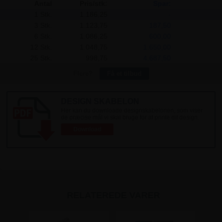
Antal
Pris/stk:
Spar:
1 Stk.
1.186,25
-
3 Stk.
1.123,75
187,50
6 Stk.
1.086,25
600,00
12 Stk.
1.048,75
1.650,00
25 Stk.
998,75
4.687,50
Flere?
Få et tilbud
DESIGN SKABELON
Her kan du downloade designskabelonen, som viser
de præcise mål vi skal bruge for at printe dit design.
Download
RELATEREDE VARER