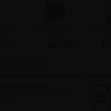
ll up banner
Magnetisk Brochureholder til
Kidney messeb
Roll Up Banner - A5
 kr
111,25 kr
2.4
ikkerhedsinstruktioner
l messer pga. kvalitet og pris.
andhæmmende polyester som er B1 godkendt til
litet.
ange gange.