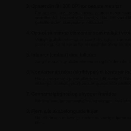
3. Opsæt din fil i 300 DPI for bedste resultat
For at sikre, at dit produkt bliver printet i bedst mu
størrelse A1. For størrelser over, vil 150 DPI være t
garantere den skarpeste printkvalitet.
4. Opsæt så mange elementer som muligt i vect
Vigtige grafiske elementer som f.eks logoer, bør vær
opløsning, for at sørge for at resultatet bliver så ska
5. Integrer (embed) dine billeder
Sørg for at alle grafiske elementer og billeder i din f
6. Konverter alt tekst (skrifttyper) til konturer (o
Har du nogle vigtige ord eller tekst i dit design? Gle
sikker på, at skrifttypen fremstår præcis som ønsket
7. Gennemsigtighed og skygger frarådes
Effekter som gennemsigtighed og skygger skal integrer
8. Fjern alle skabelonguide linjer
Når dit design er færdigt, bedes du venligst fjerne a
filen.