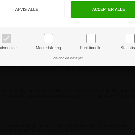
Jeg handler som
nt@skiltex.dk
hvis du har yderligere spørgsmål.
PRIVAT
BUSINESS
priser inkl. moms
priser ekskl. moms
dvendige
Markedsføring
Funktionelle
Statisti
f en trykklar fil
Vis cookie detaljer
er i tvivl om eller ikke forstår, burde du enten gøre brug af vores graf
 når du skal opsætte din trykfil, så er du sikker på at du afleverer i de
lonen finder du lige under købssektionen på hvert printprodukt, ellers ka
ækker vi at modtage dit materiale i CMYK. Hvis du sender os printfilen i
CMYK ( her forekommer ofte farveændringer ).