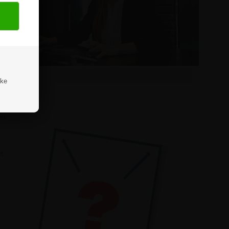
ske
isk
t
n