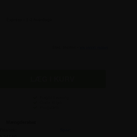
Express - 1-2 hverdage
Inkl. moms -
vis ekskl. moms
Fragtfri Levering
Gratis fil tjek
Prisgaranti
Mængderabat
Pris/stk:
Spar:
1.247,50
-