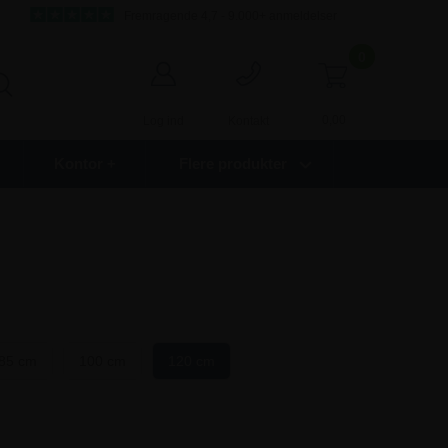
Fremragende 4,7 - 9.000+ anmeldelser
0
0,00
Log ind
Kontakt
Kontor +
Flere produkter
85 cm
100 cm
120 cm