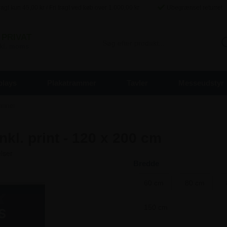
agt kun
45,00
kr / Fri fragt ved køb over
1.000,00
kr
Ubegrænset returret
PRIVAT
inkl. moms
plays
Plakatrammer
Tavler
Messeudstyr
banner
kl. print - 120 x 200 cm
Bredde
60 cm
80 cm
150 cm