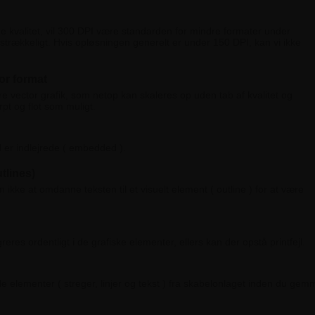
lige kvalitet, vil 300 DPI være standarden for mindre formater under
ilstrækkeligt. Hvis opløsningen generelt er under 150 DPI, kan vi ikke
or format
e vector grafik, som netop kan skaleres op uden tab af kvalitet og
rpt og flot som muligt.
il er indlejrede ( embedded ).
utlines)
m ikke at omdanne teksten til et visuelt element ( outline ) for at være
es ordentligt i de grafiske elementer, ellers kan der opstå printfejl.
lle elementer ( streger, linjer og tekst ) fra skabelonlaget inden du gem