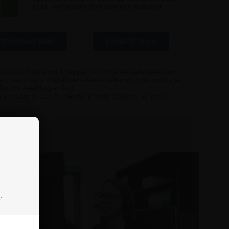
f.eks. wetransfer eller lignende tjenester.
til upload side
Email fil til os
så upload og email knapper på ordrebekræftelsessiden
ingen, samt på ordrebekræftelsesemailen som du modtager
er din bestilling er lagt.
 printklar fil, kan du tilkøbe grafisk support. Se mere
'