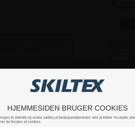
og luxus sort polstret bæretaske.
Gå 
Der findes og
ter dit design er godkendt til tryk og
efter bestill
ndt videre til produktion.
umiddelbart eft
Har du ikke en
nedenunder.
lkommen til at kontakte os.
pare din tid, kan du tilkøbe grafisk support, så opsætter vi
HJEMMESIDEN BRUGER COOKIES
ntninger.
uges til statistik og andre sættes af tredjepartstjenester. Ved at klikke 'Accepter alle
else af hvad du kunne tænke dig, sammen med evt. dine
rer du brugen af cookies.
r dig et udkast.
dukt, ellers retter vi efter dit behov og sender flere udkast