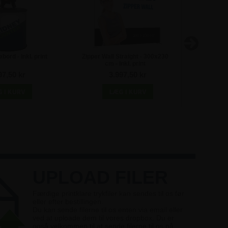
ord - Inkl. print
Zipper Wall Straight - 300x230
BUSINESS
cm - Inkl. print
pr
97,50 kr
3.997,50 kr
UPLOAD FILER
Færdige printklare trykfiler kan sendes til os før
eller efter bestillingen.
Du kan sende filerne til os enten via email eller
ved at uploade dem til vores dropbox. Du er
også velkommen til at sende filerne til os på