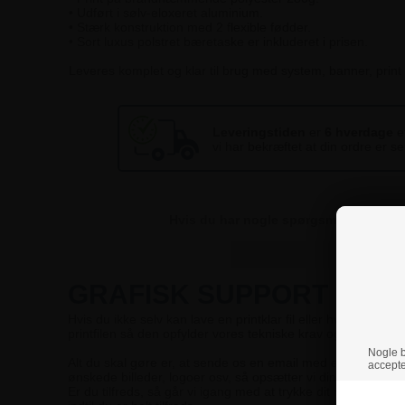
• Udført i sølv-eloxeret aluminium.
• Stærk konstruktion med 2 flexible fødder.
• Sort luxus polstret bæretaske er inkluderet i prisen.
Leveres komplet og klar til brug med system, banner, print 
Leveringstiden
er
6 hverdage
ef
vi har bekræftet at din ordre er se
Hvis du har nogle spørgsmål, er du ve
GRAFISK SUPPORT
Hvis du ikke selv kan lave en printklar fil eller hvis du vil s
printfilen så den opfylder vores tekniske krav og dine forve
Nogle br
Alt du skal gøre er, at sende os en email med en beskriv
accepte
ønskede billeder, logoer osv, så opsætter vi din fil og sende
Er du tilfreds, så går vi igang med at trykke dit nye printpro