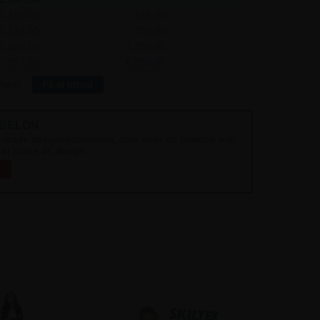
1.185,00
125,00
1.122,50
750,00
1.060,00
2.250,00
997,50
6.250,00
lere?
Få et tilbud
ABELON
loade designskabelonen, som viser de præcise mål
 at printe dit design.