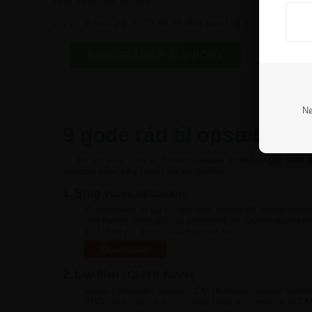
indtil du er helt tilfreds.
Giv os et kald på 70 20 40 98 eller send os en email på
pri
KØB GRAFISK SUPPORT
Nø
9 gode råd til opsætning a
Er der én eller flere af nedenstående anbefalinger som du 
support eller søg hjælp fra en grafiker.
1. Brug vores skabelon
Vi anbefaler at du bruger den relevante designkabelon
helt rigtige format til dit printprodukt. Designskabe
du klikke på downloadknappen her:
Download
2. Lav filen i CMYK farver
Vores trykcenter printer i CMYK-farver, derfor foretr
RBG, vil farverne automatisk blive konverteret til 