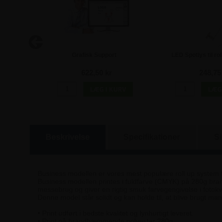
- inkl.
Grafisk Support
LED Spotlys til ro
cm
622,50 kr
248,75
Beskrivelse
Specifikationer
S
Business modellen er vores mest populære roll up system ti
Business modellen printes i fuldfarve (CMYK) på 280g br
messebrug og giver en rigtig smuk farvegengivelse i fotokva
Denne model står solidt og kan holde til, at blive brugt m
• Print udført i bedste kvalitet og lynhurtigt leveret.
• Print på brandhæmmende polyester 280g.