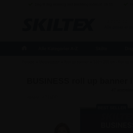
Dag til dag levering ved bestilling inden kl. 16:00
Fr
BUSINESS
/
Alle priser er 
Alle Kategorier A-Z
Skilte
Dis
»
»
»
Forside
Messeudstyr
Roll up banner
120 x 200 cm - Roll up 
BUSINESS roll up banner in
Varenr.:
4715PR