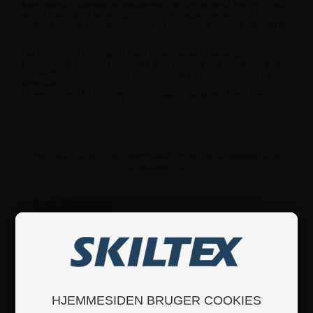
Kortholderen beskytter det følsommer kort som er kodet med RFID eller
anden kodning og personlig data. Med kortudskyder, som når den
skubbes fremad kommer kortet ud fra holderen og kortet vil være let at
tage ud.
Det krystalklare plast gør at kortet i holderen er let læseligt.
Kortholderen kan bruges istående eller liggende ved montering på yo-
yo, tekstilhalsbånd m.m. som er tilgængelig på både den lange og
korte side.
Levereres med 15 mm bredt textilhalsbånd og passer til kort med
maksimale dimensioner 54x87 mm.
Hvis du har nogle spørgsmål, er du velkommen til at
kontakte os.
Specifikationer
Sikkerhedsinstruktioner
Produktanmeldelser
HJEMMESIDEN BRUGER COOKIES