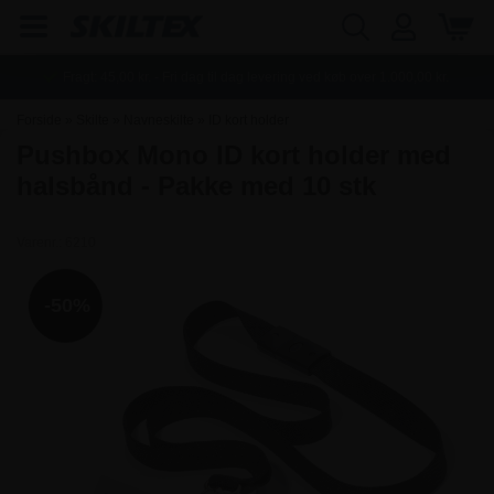
Fragt:
45,00
kr. - Fri dag til dag levering ved køb over
1.000,00
kr.
Forside
»
Skilte
»
Navneskilte
»
ID kort holder
Pushbox Mono ID kort holder med
halsbånd - Pakke med 10 stk
Varenr.:
6210
-50%