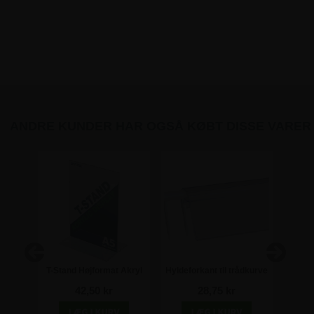
ANDRE KUNDER HAR OGSÅ KØBT DISSE VARER
m -
T-Stand Højformat Akryl
Hyldeforkant til trådkurve
Unive
Skilt - A5
- 39 x 1250 mm -
g
42,50 kr
28,75 kr
Transparent