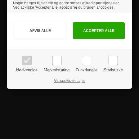
Nogle bruges til statistik og andre sættes af tredjepartstjenester.
Ved at klikke 'Accepter alle' accepterer du brugen af cookies.
Jeg handler som
PRIVAT
BUSINESS
priser inkl. moms
priser ekskl. moms
Nødvendige
Markedsføring
Funktionelle
Statistiske
Vis cookie detaljer