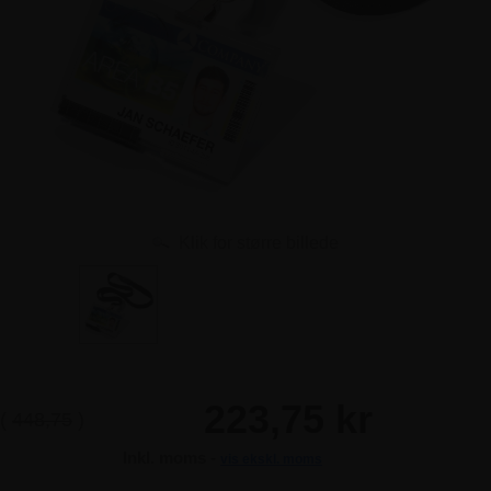
Klik for større billede
223,75 kr
(
448,75
)
Inkl. moms -
vis ekskl. moms