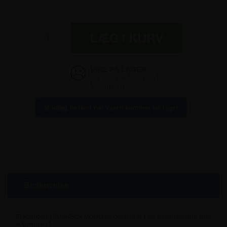
Modtag besked når varen kommer på lager
Beskrivelse
ID kortholder PUSHBOX MONO fra Durable til 1 stk sikkerhedskort eller
adgangskort.