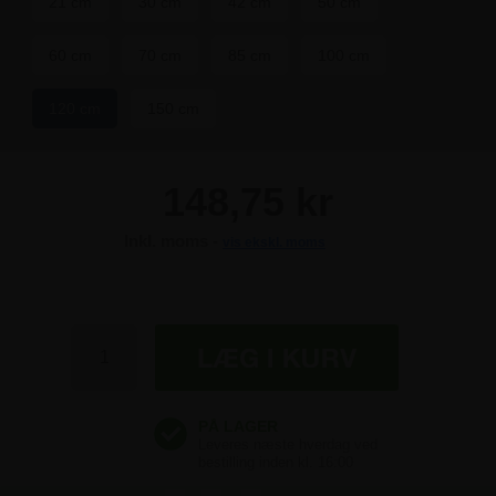
21 cm
30 cm
42 cm
50 cm
60 cm
70 cm
85 cm
100 cm
120 cm
150 cm
148,75 kr
Inkl. moms -
vis ekskl. moms
148,75 kr
148,75 kr
148,75 kr
148,75 kr