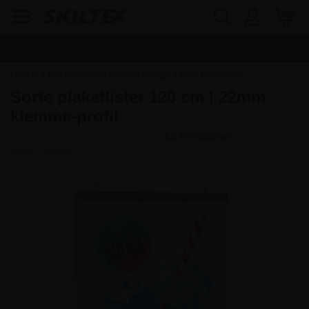
Fragt:
45,00
kr. - Fri dag til dag levering ved køb over
1.000,00
kr.
Forside
»
Plakatrammer
»
Plakatophæng
»
120cm Plakatlister
Sorte plakatlister 120 cm | 22mm
klemme-profil
Varenr.:
PHB120