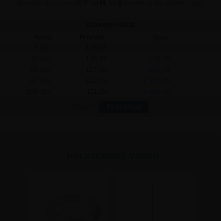
Bestiller du inden
06
T
10
M
17
S
sender vi din pakke i dag!
Mængderabat
Antal
Pris/stk:
Spar:
1 Stk.
148,75
-
10 Stk.
136,25
125,00
25 Stk.
127,50
531,25
50 Stk.
118,75
1.500,00
100 Stk.
111,25
3.750,00
Flere?
Få et tilbud
RELATEREDE VARER