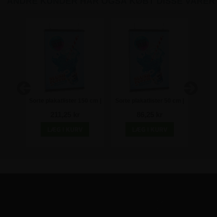
ANDRE KUNDER HAR OGSÅ KØBT DISSE VARER
0 - 85
Sorte plakatlister 150 cm |
Sorte plakatlister 50 cm |
Dobbe
rofil
22mm klemme-profil
22mm klemme-profil
211,25 kr
86,25 kr