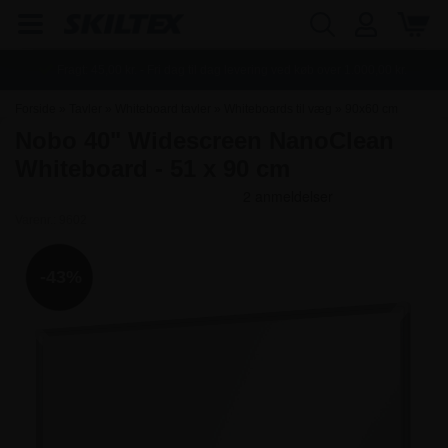
Fragt:
45,00
kr. - Fri dag til dag levering ved køb over
1.000,00
kr.
Forside
»
Tavler
»
Whiteboard tavler
»
Whiteboards til væg
»
90x60 cm
Nobo 40" Widescreen NanoClean
Whiteboards
Whiteboard - 51 x 90 cm
Varenr.:
9602
-43%