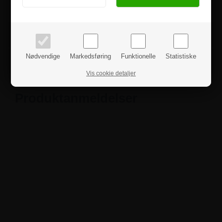
kontakte os.
PRIVAT
BUSINESS
priser inkl. moms
priser ekskl. moms
Specifikationer
Nødvendige
Markedsføring
Funktionelle
Statistiske
Sikkerhedsinstruktioner
Vis cookie detaljer
Produktanmeldelser