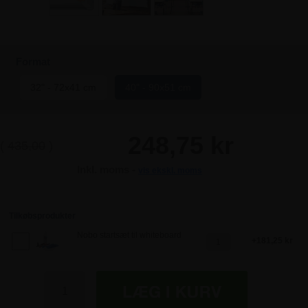
Format
32" - 72x41 cm
40" - 90x51 cm
248,75 kr
(
435,00
)
Inkl. moms -
vis ekskl. moms
Tilkøbsprodukter
Nobo startsæt til whiteboard
181,25 kr