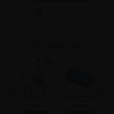
RELATEREDE VARER
- 3mm
Whiteboard kit
Magnetisk tavlevisker
Wh
til whiteboard
273,75 kr
61,25 kr