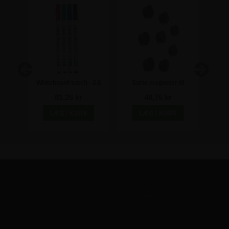
Whiteboard tusch - 2,8
Sorte magneter til
Whi
mm spids - Pakke med 4
whiteboard - 20mm - 8 stk
81,25 kr
48,75 kr
stk