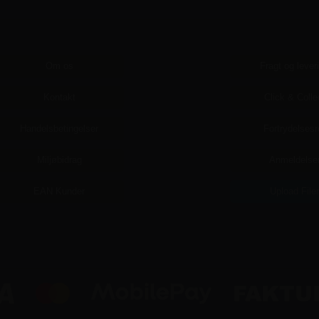
Om os
Fragt og lever
Kontakt
Click & Colle
Handelsbetingelser
Fortrydelsesr
Miljøbidrag
Anmeldelse
EAN Kunder
Upload File