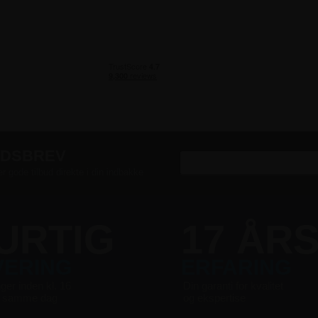
EDSBREV
er gode tilbud direkte i din indbakke
URTIG
17 ÅR
VERING
ERFARING
nger inden kl. 16
Din garanti for kvalitet
s samme dag
og ekspertise