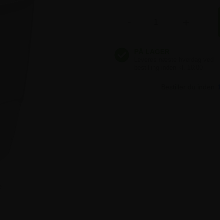
-
+
Bestiller du inden
e