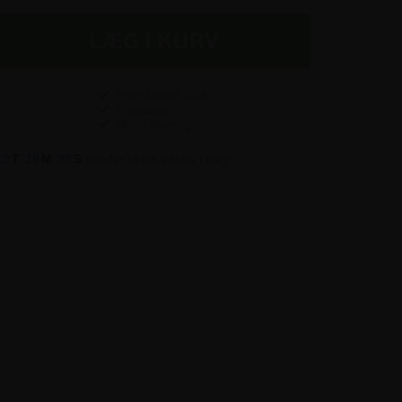
Fragt kun
45,00
kr.
Prisgaranti
Hurtig levering
12
T
10
M
32
S
sender vi din pakke i dag!