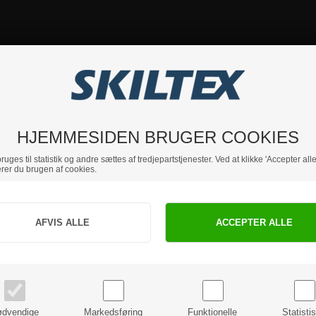
HJEMMESIDEN BRUGER COOKIES
uges til statistik og andre sættes af tredjepartstjenester. Ved at klikke 'Accepter alle
rer du brugen af cookies.
Jeg handler som
PRIVAT
BUSINESS
priser inkl. moms
priser ekskl. moms
dvendige
Markedsføring
Funktionelle
Statisti