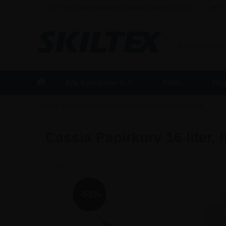
Dag til dag levering ved bestilling inden kl. 16:00
Fr
BUSINESS
/
Alle priser er 
Alle Kategorier A-Z
Skilte
Dis
»
»
Forside
Skraldespande og Affaldsbeholdere
Papirkurve
Cassia Papirkurv 16 liter, 
Varenr.:
SP431
-51%