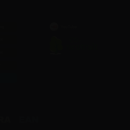
YouTube
ing
ct
et
r
r