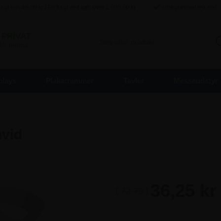
agt kun
45,00
kr / Fri fragt ved køb over
1.000,00
kr
Ubegrænset returret
PRIVAT
inkl. moms
plays
Plakatrammer
Tavler
Messeudstyr
hvid
36,25 kr
(
73,75
)