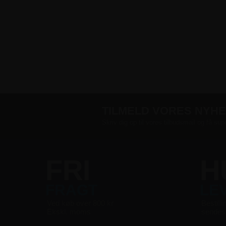
TILMELD VORES NYH
Skriv dig op til vores tilbudsmail og få sup
FRI
H
FRAGT
LE
Ved køb over 800 kr
Bestilli
Ekskl. moms
sende