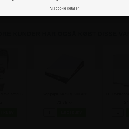
Vis cookie detaljer
DRE KUNDER HAR OGSÅ KØBT DISSE VA
 svejset hul -
Kopipapir A4 /80g / 500 ark
ECO Whiteboar
kr
73,75 kr
34